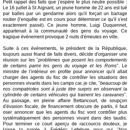
Petit rappel des faits que j'espère le plus neutre possible :
Le 16 juillet à St Aignant, un jeune homme de 22 ans est tué
par balles par un gendarme alors qu'il forçait un barrage
routier (l'enquête est en cours pour déterminer ce qu'il s'est
exactement passé). Ce jeune homme, Luigi Duquennet,
appartenait à la communauté des gens du voyage. Ce
tragique événement provoque 2 nuits d'émeutes en ville.
Suite à ces événements, le président de la République,
toujours aussi friand de faits divers, décide d'organiser une
réunion sur les "
problèmes que posent les comportements
de certains parmi les gens du voyage et les Roms
". Le
ministre de l'intérieur en profite pour annoncer qu'il allait
charger des agents du fisc de contrôler les situations des
personnes vivants dans les camps car, je cite,
"
beaucoup de
nos compatriotes sont à juste titre surpris en observant la
cylindrée de certains véhicules qui trainent les caravanes
".
Au passage, en pleine affaire Bettancourt, de soupçon
d'évasion fiscale, de financement obscure de partis, il faut
oser annoncer que les agents du fisc vont contrôler plus
systématiquement des personnes vivant dans des taudis.
Pour terminer ce court aperçu de raccourcis douteux, je
laisse la parole à Frédéric Lefebvre pour qui "
Nos