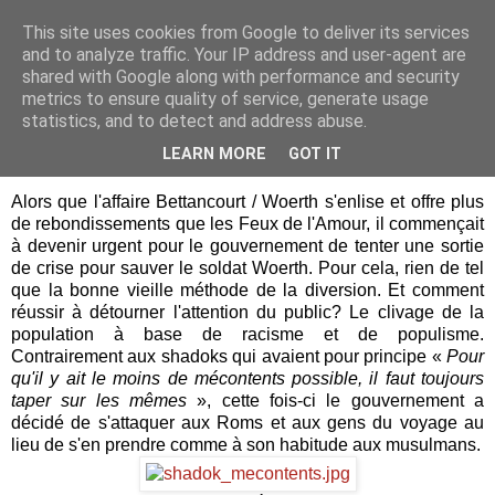
This site uses cookies from Google to deliver its services
Je pense donc j'écris
and to analyze traffic. Your IP address and user-agent are
shared with Google along with performance and security
metrics to ensure quality of service, generate usage
statistics, and to detect and address abuse.
samedi 31 juillet 2010
Le jour où le FN arriva au pouvoir
LEARN MORE
GOT IT
Alors que l'affaire Bettancourt / Woerth s'enlise et offre plus
de rebondissements que les Feux de l'Amour, il commençait
à devenir urgent pour le gouvernement de tenter une sortie
de crise pour sauver le soldat Woerth. Pour cela, rien de tel
que la bonne vieille méthode de la diversion. Et comment
réussir à détourner l'attention du public? Le clivage de la
population à base de racisme et de populisme.
Contrairement aux shadoks qui avaient pour principe «
Pour
qu'il y ait le moins de mécontents possible, il faut toujours
taper sur les mêmes
», cette fois-ci le gouvernement a
décidé de s'attaquer aux Roms et aux gens du voyage au
lieu de s'en prendre comme à son habitude aux musulmans.