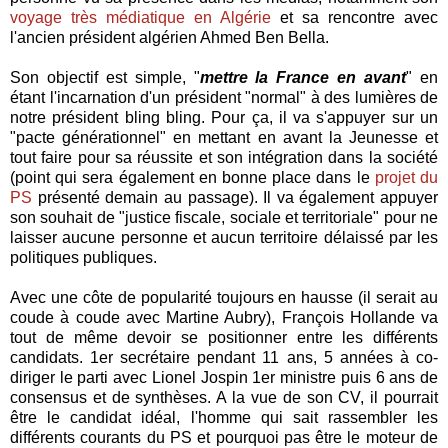
voyage très médiatique en Algérie
et sa rencontre avec
l'ancien président algérien Ahmed Ben Bella.
Son objectif est simple, "
mettre la France en avant
" en
étant l'incarnation d'un président "normal" à des lumières de
notre président bling bling. Pour ça, il va s'appuyer sur un
"pacte générationnel" en mettant en avant la Jeunesse et
tout faire pour sa réussite et son intégration dans la société
(point qui sera également en bonne place dans le
projet du
PS
présenté demain au passage). Il va également appuyer
son souhait de "justice fiscale, sociale et territoriale" pour ne
laisser aucune personne et aucun territoire délaissé par les
politiques publiques.
Avec une côte de popularité toujours en hausse (il serait au
coude à coude avec Martine Aubry), François Hollande va
tout de même devoir se positionner entre les différents
candidats. 1er secrétaire pendant 11 ans, 5 années à co-
diriger le parti avec Lionel Jospin 1er ministre puis 6 ans de
consensus et de synthèses. A la vue de son CV, il pourrait
être le candidat idéal, l'homme qui sait rassembler les
différents courants du PS et pourquoi pas être le moteur de