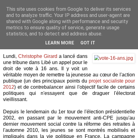
This site uses cookies from Google to deliver its services
Je pense donc j'écris
and to analyze traffic. Your IP address and user-agent are
shared with Google along with performance and security
metrics to ensure quality of service, generate usage
statistics, and to detect and address abuse.
mardi 26 avril 2011
Voter à 16 ans?
LEARN MORE
GOT IT
Lundi,
Christophe Girard
a lancé dans
une tribune dans Libé un appel pour le
droit de vote à 16 ans. Il y voit un
véritable moyen de remettre la jeunesse au cœur de l'action
publique (un des principaux points du
projet socialiste pour
2012
) et de contrebalancer ainsi l'objectif facile de certains
politiques qui n'essayent que de draguer l'électorat
vieillissant.
Depuis le lendemain du 1er tour de l'élection présidentielle
2002, en passant par le mouvement anti-CPE jusqu'au
dernier mouvement social contre la réforme des retraites à
l'automne 2010, les jeunes se sont montrés mobilisés et
impliqués dans la vie politique en France. La campagne