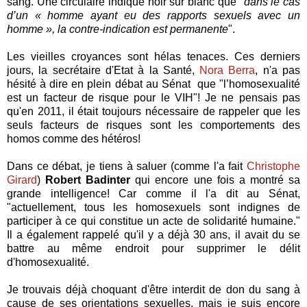
sang. Une circulaire indique noir sur blanc que "
dans le cas
d’un « homme ayant eu des rapports sexuels avec un
homme », la contre-indication est permanente
".
Les vieilles croyances sont hélas tenaces. Ces derniers
jours, la secrétaire d'Etat à la Santé,
Nora Berra
, n'a pas
hésité à dire en plein débat au Sénat que "l’homosexualité
est un facteur de risque pour le VIH"! Je ne pensais pas
qu'en 2011, il était toujours nécessaire de rappeler que les
seuls facteurs de risques sont les comportements des
homos comme des hétéros!
Dans ce débat, je tiens à saluer (comme l'a fait
Christophe
Girard
)
Robert Badinter
qui encore une fois a montré sa
grande intelligence! Car comme il l'a dit au Sénat,
"actuellement, tous les homosexuels sont indignes de
participer à ce qui constitue un acte de solidarité humaine."
Il a également rappelé qu'il y a déjà 30 ans, il avait du se
battre au même endroit pour supprimer le délit
d'homosexualité.
Je trouvais déjà choquant d'être interdit de don du sang à
cause de ses orientations sexuelles, mais je suis encore