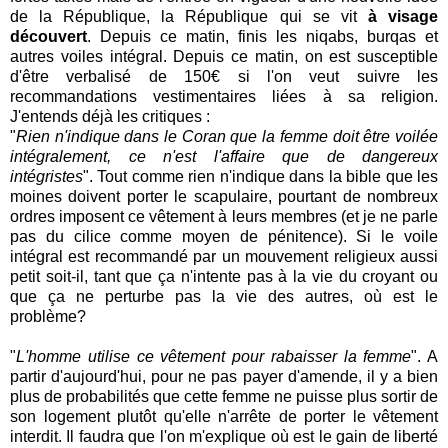
de la République, la République qui se vit
à visage
découvert
. Depuis ce matin, finis les niqabs, burqas et
autres voiles intégral. Depuis ce matin, on est susceptible
d'être verbalisé de 150€ si l'on veut suivre les
recommandations vestimentaires liées à sa religion.
J'entends déjà les critiques :
"
Rien n'indique dans le Coran que la femme doit être voilée
intégralement, ce n'est l'affaire que de dangereux
intégristes
". Tout comme rien n'indique dans la bible que les
moines doivent porter le scapulaire, pourtant de nombreux
ordres imposent ce vêtement à leurs membres (et je ne parle
pas du cilice comme moyen de pénitence). Si le voile
intégral est recommandé par un mouvement religieux aussi
petit soit-il, tant que ça n'intente pas à la vie du croyant ou
que ça ne perturbe pas la vie des autres, où est le
problème?
"
L'homme utilise ce vêtement pour rabaisser la femme
". A
partir d'aujourd'hui, pour ne pas payer d'amende, il y a bien
plus de probabilités que cette femme ne puisse plus sortir de
son logement plutôt qu'elle n'arrête de porter le vêtement
interdit. Il faudra que l'on m'explique où est le gain de liberté