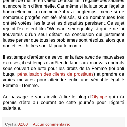
permet de mettre en valeur ce triste fait, l'égalité des salaires
et encore loin d'être réelle. Car même si la lutte pour l'égalité
homme/femme a commencé il y a longtemps, même si de
nombreux progrès ont été réalisés, si de nombreuses lois
ont été votées, les faits et les disparités persistent. Ce sujet
rejoint l'excellent film "We want sex equality" à qui je ne lui
trouverais qu'un seul défaut, sa conclusion qui justement
laisse penser que tous les problèmes sont résolus, alors que
non et les chiffres sont là pour le montrer.
Il est temps d'arrêter de se voiler la face avec de mauvaises
excuses, il est temps d'arrêter de taper aux mauvais endroits
sous couvert de lutte pour les droits de la Femme (loi anti
burqa,
pénalisation des clients de prostitués
) et prendre de
vraies mesures pour atteindre enfin une véritable égalité
Femme - Homme.
Au passage je vous invite à lire le blog d'
Olympe
qui m'a
permis d'être au courant de cette journée pour l'égalité
salariale.
Cyril
à
02:00
Aucun commentaire: