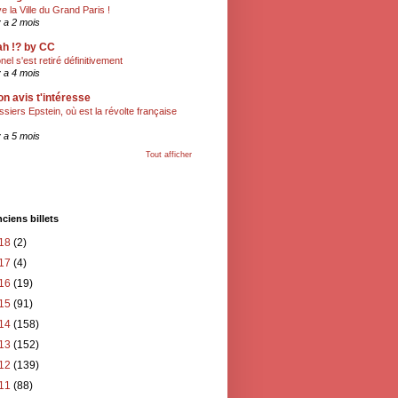
ve la Ville du Grand Paris !
 y a 2 mois
h !? by CC
onel s'est retiré définitivement
 y a 4 mois
n avis t'intéresse
ssiers Epstein, où est la révolte française
 y a 5 mois
Tout afficher
ciens billets
18
(2)
17
(4)
16
(19)
15
(91)
14
(158)
13
(152)
12
(139)
11
(88)