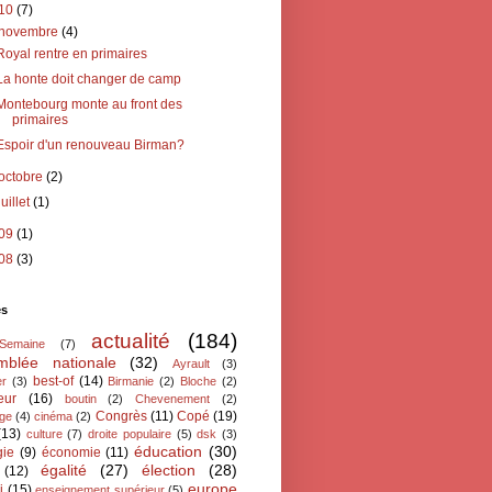
10
(7)
novembre
(4)
Royal rentre en primaires
La honte doit changer de camp
Montebourg monte au front des
primaires
Espoir d'un renouveau Birman?
octobre
(2)
juillet
(1)
09
(1)
08
(3)
és
actualité
(184)
oSemaine
(7)
mblée nationale
(32)
Ayrault
(3)
best-of
(14)
er
(3)
Birmanie
(2)
Bloche
(2)
eur
(16)
boutin
(2)
Chevenement
(2)
Congrès
(11)
Copé
(19)
ge
(4)
cinéma
(2)
(13)
culture
(7)
droite populaire
(5)
dsk
(3)
éducation
(30)
gie
(9)
économie
(11)
égalité
(27)
élection
(28)
(12)
europe
i
(15)
enseignement supérieur
(5)