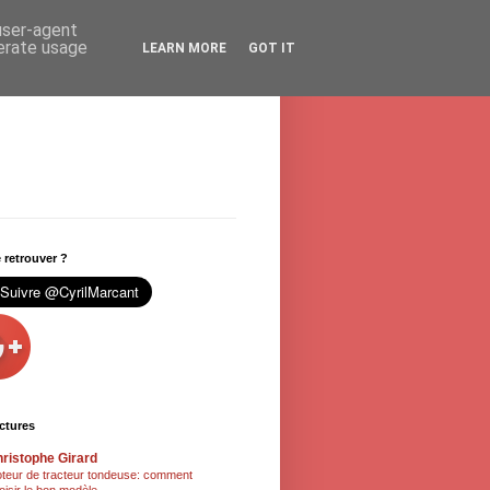
 user-agent
nerate usage
LEARN MORE
GOT IT
retrouver ?
ctures
ristophe Girard
teur de tracteur tondeuse: comment