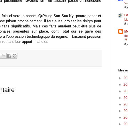
 prisonnière n'avaient failli en laissant passé un hurluberlu
Vi
Il
Ba
e fois ci sera la bonne. Qu'Aung San Suu Kyi pourra parler et
Li
ase prison prochainement. Il faut aussi croiser les doigts pour
Il
faits significatifs. Mais ces faits auraient peut être plus de
tionales présentes sur place, dont Total qui se gave des
Mo
do
de à l'oppression technologique du régime, faisaient pression
?!
 retirant leur apport financier.
Il
Mes an
►
20
►
20
taire
►
20
►
20
►
20
►
20
►
20
►
20