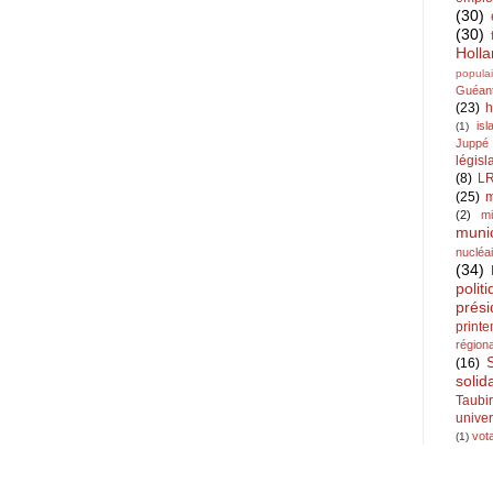
(30)
(30)
Holl
populai
Guéan
(23)
h
is
(1)
Juppé
législ
(8)
L
(25)
m
(2)
mi
muni
nucléa
(34)
polit
prési
print
région
(16)
solid
Taubi
univer
vota
(1)