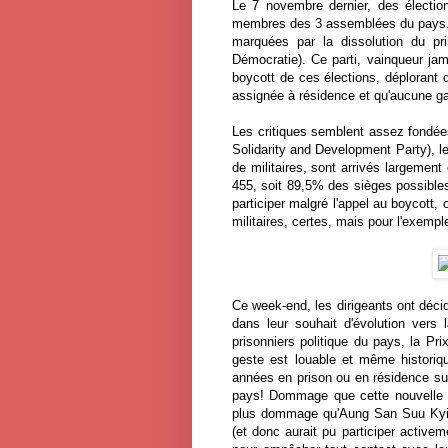
Le 7 novembre dernier, des élection
membres des 3 assemblées du pays. C
marquées par la dissolution du pri
Démocratie). Ce parti, vainqueur ja
boycott de ces élections, déplorant 
assignée à résidence et qu'aucune ga
Les critiques semblent assez fondée
Solidarity and Development Party), le 
de militaires, sont arrivés largemen
455, soit 89,5% des sièges possibles
participer malgré l'appel au boycott, 
militaires, certes, mais pour l'exemp
Ce week-end, les dirigeants ont déci
dans leur souhait d'évolution vers 
prisonniers politique du pays, la P
geste est louable et même histori
années en prison ou en résidence sur
pays! Dommage que cette nouvelle n'
plus dommage qu'Aung San Suu Kyi aur
(et donc aurait pu participer activem