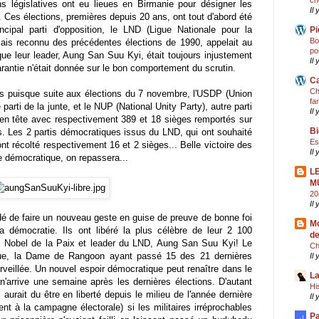
ch
s législatives ont eu lieues en Birmanie pour désigner les
Il 
es élections, premières depuis 20 ans, ont tout d'abord été
ncipal parti d'opposition, le LND (Ligue Nationale pour la
Pi
Bo
mais reconnu des précédentes élections de 1990, appelait au
po
que leur leader, Aung San Suu Kyi, était toujours injustement
Il 
rantie n'était donnée sur le bon comportement du scrutin.
Ca
Ch
s puisque suite aux élections du 7 novembre, l'USDP (Union
fa
parti de la junte, et le NUP (National Unity Party), autre parti
Il 
t en tête avec respectivement 389 et 18 sièges remportés sur
Bi
. Les 2 partis démocratiques issus du LND, qui ont souhaité
Es
ont récolté respectivement 16 et 2 sièges... Belle victoire des
Il
le démocratique, on repassera...
L
M
20
Il
dé de faire un nouveau geste en guise de preuve de bonne foi
Mo
la démocratie. Ils ont libéré la plus célèbre de leur 2 100
de
rix Nobel de la Paix et leader du LND, Aung San Suu Kyi! Le
Ch
que, la Dame de Rangoon ayant passé 15 des 21 dernières
Il
veillée. Un nouvel espoir démocratique peut renaître dans le
La
arrive une semaine après les dernières élections. D'autant
Hi
ait du être en liberté depuis le milieu de l'année dernière
Il
ent à la campagne électorale) si les militaires irréprochables
Pa