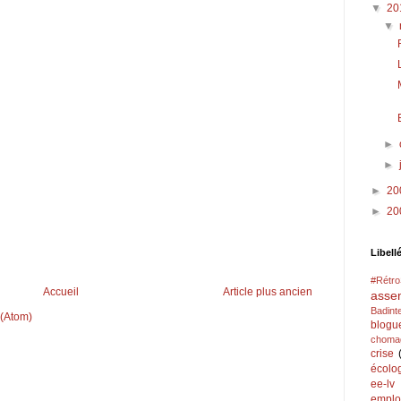
▼
20
▼
►
►
►
20
►
20
Libell
#Rétr
Accueil
Article plus ancien
asse
Badint
 (Atom)
blogu
choma
crise
écolo
ee-lv
emplo