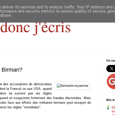
deliver its services and to analyze traffic. Your IP address and
formance and security metrics to ensure quality of service, ge
 abuse.
donc j'écris
Où me 
u Birman?
ope des accusations de démocraties
dont la France) ou aux USA, quand
élus ne suivent pas les règles
quand on soupçonne fortement des fraudes électorales. Mais
Mes le
cules face aux efforts des militaires birmans pour essayer de
cte les règles "mondiales".
Ch
Mo