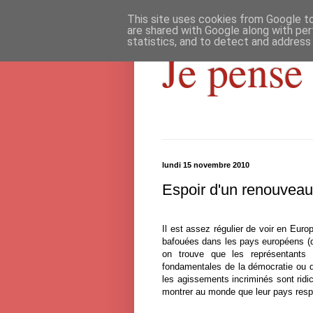
This site uses cookies from Google to 
are shared with Google along with per
statistics, and to detect and address
Je pense 
lundi 15 novembre 2010
Espoir d'un renouvea
Il est assez régulier de voir en Eur
bafouées dans les pays européens (
on trouve que les représentants 
fondamentales de la démocratie ou 
les agissements incriminés sont ridi
montrer au monde que leur pays respe