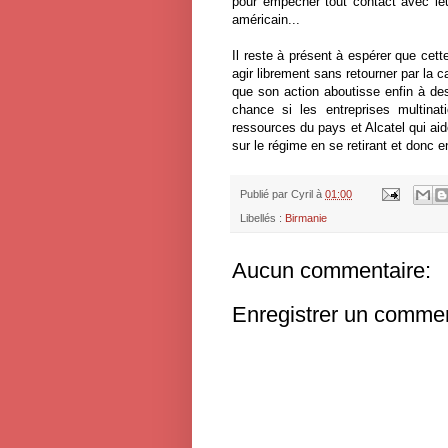
pour empêcher tout contact avec leur
américain...
Il reste à présent à espérer que cett
agir librement sans retourner par la c
que son action aboutisse enfin à des 
chance si les entreprises multina
ressources du pays et Alcatel qui ai
sur le régime en se retirant et donc en
Publié par
Cyril
à
01:00
Libellés :
Birmanie
Aucun commentaire:
Enregistrer un commen