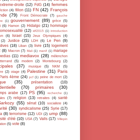
femmes
extreme-droite
(12)
FdG
(14)
FN
(42)
François
fillon
(11)
fiction
(4)
ande
(79)
Front Démocrate
(7)
gauche
gouvernement
(89)
grèce
(5)
re
(1)
Hidalgo
(21)
hommage
t
(6)
Hamon
(2)
omosexualité
(12)
idf2015
(1)
introduction
Israel
(15)
lam
(6)
Jeux Olympiques
(4)
Justice
(25)
Le Pen
(9)
(2)
LDH
(6)
atives
(18)
livre
(15)
logement
Liban
(3)
R
(8)
mariage
Macron
(7)
Mali
(1)
manif
(1)
mediavox
(28)
edias
(11)
mélenchon
tterrand
(5)
modem
(2)
Montebourg
(2)
cipales
(37)
musique
(5)
NKM
(5)
Palestine
(31)
Paris
ire
(2)
otage
(4)
Paris 4ème
(24)
peine de mort
(2)
pcf
(1)
ique
(35)
présentation
(10)
dentielle
(70)
primaires
(30)
PS
(95)
emps arabe
(17)
recherche
(1)
religion
(13)
santé
ales
(7)
retraites
(4)
Sarkozy
(55)
sénat
(10)
socialiste
(4)
arité
(30)
syndicalisme
(25)
Syrie
(17)
ump
(88)
ra
(8)
terrorisme
(12)
UDI
(2)
sité d'été
(10)
Valls
(17)
USA
(7)
Villepin
vote
(8)
tion
(5)