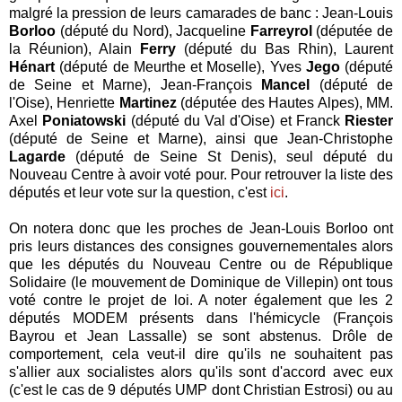
malgré la pression de leurs camarades de banc : Jean-Louis
Borloo
(député du Nord), Jacqueline
Farreyrol
(députée de
la Réunion), Alain
Ferry
(député du Bas Rhin), Laurent
Hénart
(député de Meurthe et Moselle), Yves
Jego
(député
de Seine et Marne), Jean-François
Mancel
(député de
l'Oise), Henriette
Martinez
(députée des Hautes Alpes), MM.
Axel
Poniatowski
(député du Val d'Oise) et Franck
Riester
(député de Seine et Marne), ainsi que Jean-Christophe
Lagarde
(député de Seine St Denis), seul député du
Nouveau Centre à avoir voté pour. Pour retrouver la liste des
députés et leur vote sur la question, c'est
ici
.
On notera donc que les proches de Jean-Louis Borloo ont
pris leurs distances des consignes gouvernementales alors
que les députés du Nouveau Centre ou de République
Solidaire (le mouvement de Dominique de Villepin) ont tous
voté contre le projet de loi. A noter également que les 2
députés MODEM présents dans l'hémicycle (François
Bayrou et Jean Lassalle) se sont abstenus. Drôle de
comportement, cela veut-il dire qu'ils ne souhaitent pas
s'allier aux socialistes alors qu'ils sont d'accord avec eux
(c'est le cas de 9 députés UMP dont Christian Estrosi) ou au