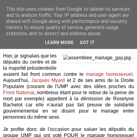
This site uses cookies from Google to deliver its services
Je pense donc j'écris
and to analyze traffic. Your IP address and user-agent are
shared with Google along with performance and security
metrics to ensure quality of service, generate usage
statistics, and to detect and address abuse.
mercredi 15 juin 2011
Ces députés qui réagissent
LEARN MORE
GOT IT
Hier, je signalais que les
députés du centre et de
la majorité présidentielle
avaient fait front commun contre le
mariage homosexuel
.
Aujourd'hui,
Jacques Myard
et 2 de ses amis de la Droite
Populaire (courant de l'UMP avec des idées proches du
Front
National
, nombreux étant pour le retour de la peine de
mort par exemple) appellent à la démission de Roselyne
Bachelot car elle n'aurait pas fait preuve de solidarité
gouvernemental en se disant pour le mariage entre
personnes du même sexe.
Je profite donc de l'occasion pour saluer les députés du
groupe UMP qui ont voté POUR le mariage homosexuel