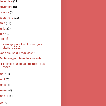
décembre
(11)
novembre
(8)
octobre
(6)
septembre
(11)
août
(10)
juillet
(3)
juin
(5)
Liberté
Le mariage pour tous les français
attendra 2012
Ces députés qui réagissent
Pentecôte, jour férié de solidarité
L'Education Nationale recrute... pas
assez
mai
(11)
avril
(6)
mars
(7)
février
(4)
janvier
(6)
10
(7)