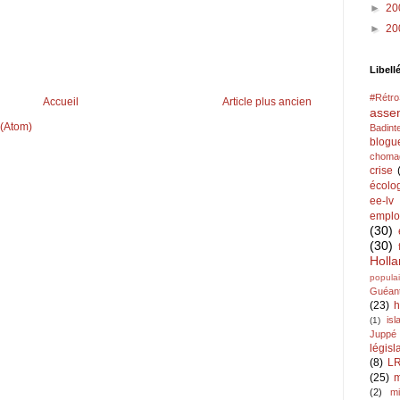
►
20
►
20
Libell
#Rétr
Accueil
Article plus ancien
asse
 (Atom)
Badint
blogu
choma
crise
écolo
ee-lv
emplo
(30)
(30)
Holl
populai
Guéan
(23)
h
is
(1)
Juppé
législ
(8)
L
(25)
m
(2)
mi