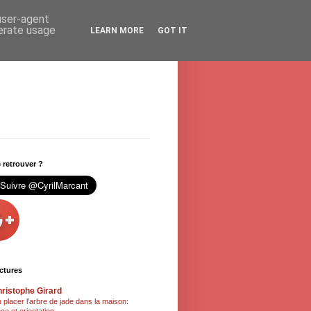
 user-agent
nerate usage
LEARN MORE
GOT IT
retrouver ?
ctures
ristophe Girard
 placer l’arbre de jade dans la maison: