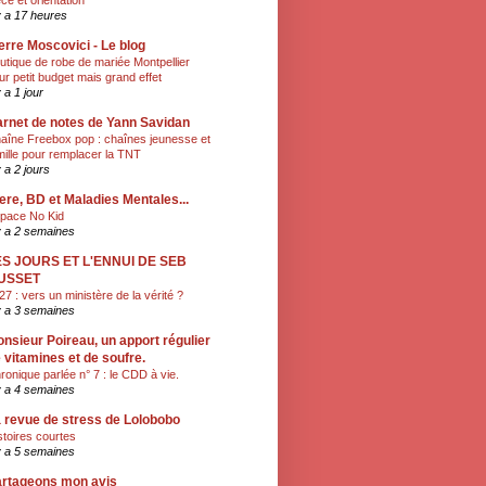
èce et orientation
 y a 17 heures
erre Moscovici - Le blog
utique de robe de mariée Montpellier
ur petit budget mais grand effet
y a 1 jour
rnet de notes de Yann Savidan
aîne Freebox pop : chaînes jeunesse et
mille pour remplacer la TNT
y a 2 jours
ere, BD et Maladies Mentales...
pace No Kid
 y a 2 semaines
ES JOURS ET L'ENNUI DE SEB
USSET
27 : vers un ministère de la vérité ?
 y a 3 semaines
nsieur Poireau, un apport régulier
 vitamines et de soufre.
ronique parlée n° 7 : le CDD à vie.
 y a 4 semaines
 revue de stress de Lolobobo
stoires courtes
 y a 5 semaines
rtageons mon avis