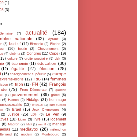
09
(1)
08
(3)
és
actualité
(184)
oSemaine
(7)
mblée nationale
(32)
Ayrault
(3)
best-of
(14)
er
(3)
Birmanie
(2)
Bloche
(2)
eur
(16)
boutin
(2)
Chevenement
(2)
Congrès
(11)
Copé
(19)
ge
(4)
cinéma
(2)
(13)
culture
(7)
droite populaire
(5)
dsk
(3)
éducation
(30)
gie
(9)
économie
(11)
égalité
(27)
élection
(28)
(12)
europe
i
(15)
enseignement supérieur
(5)
femmes
extreme-droite
(12)
FdG
(14)
FN
(42)
François
fillon
(11)
fiction
(4)
ande
(79)
Front Démocrate
(7)
gauche
gouvernement
(89)
grèce
(5)
re
(1)
Hidalgo
(21)
hommage
t
(6)
Hamon
(2)
omosexualité
(12)
idf2015
(1)
introduction
Israel
(15)
lam
(6)
Jeux Olympiques
(4)
Justice
(25)
Le Pen
(9)
(2)
LDH
(6)
atives
(18)
livre
(15)
logement
Liban
(3)
R
(8)
mariage
Macron
(7)
Mali
(1)
manif
(1)
mediavox
(28)
edias
(11)
mélenchon
tterrand
(5)
modem
(2)
Montebourg
(2)