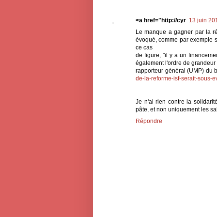
<a href="http://cyr
13 juin 20
Le manque a gagner par la réf
évoqué, comme par exemple su
ce cas
de figure, "il y a un financemen
également l'ordre de grandeur 
rapporteur général (UMP) du b
de-la-reforme-isf-serait-sous-
Je n'ai rien contre la solidari
pâte, et non uniquement les s
Répondre