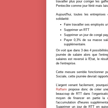
travailler plus pour corriger les gaf
Pentecôte comme jour férié mais laiss
Aujourd'hui, toutes les entreprises
solidarité:
Faire travailler ses employés un
Supprimer un RTT
Supprimer un jour de congé pa
Payer 0,3% de sa masse salari
supplémentaire.
On voit que dans 3 des 4 possibilités
journée de salaire alors que l'ent
salaires est reversé à l'Etat, le rés
de l'entreprise.
Cette mesure semble fonctionner pu
Sociale, cette journée devrait rapport
L'argent venant facilement, pourquoi
Raffarin
propose donc de créer une 
beaucoup de RTT dans l’organisatio
moyen de financer en partie la 
l'accumulation d'heures supplémenta
Supprimer un jour de RTT en guise d