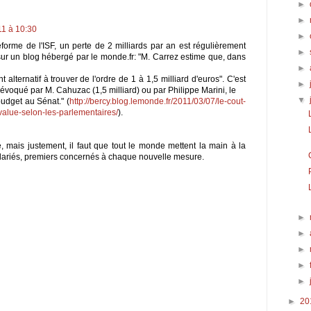
►
►
11 à 10:30
►
orme de l'ISF, un perte de 2 milliards par an est régulièrement
►
r un blog hébergé par le monde.fr: "M. Carrez estime que, dans
►
t alternatif à trouver de l'ordre de 1 à 1,5 milliard d'euros". C'est
►
évoqué par M. Cahuzac (1,5 milliard) ou par Philippe Marini, le
▼
udget au Sénat." (
http://bercy.blog.lemonde.fr/2011/03/07/le-cout-
evalue-selon-les-parlementaires/
).
té, mais justement, il faut que tout le monde mettent la main à la
alariés, premiers concernés à chaque nouvelle mesure.
►
►
►
►
►
►
20