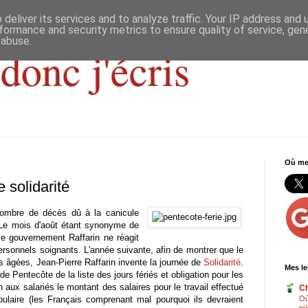
deliver its services and to analyze traffic. Your IP address and
formance and security metrics to ensure quality of service, ge
 abuse.
donc j'écris
Où me 
e solidarité
ombre de décès dû à la canicule
. Le mois d'août étant synonyme de
le gouvernement Raffarin ne réagit
ersonnels soignants. L'année suivante, afin de montrer que le
 âgées, Jean-Pierre Raffarin invente la journée de
Solidarité
.
Mes le
 Pentecôte de la liste des jours fériés et obligation pour les
n aux salariés le montant des salaires pour le travail effectué
Ch
ulaire (les Français comprenant mal pourquoi ils devraient
Où