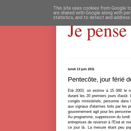
This site uses cookies from Google to 
are shared with Google along with per
statistics, and to detect and address
Je pense 
lundi 13 juin 2011
Pentecôte, jour férié d
Eté 2003, on estime à 15 000 le n
durant les 20 premiers jours d'août
congés ministériels, personne dans 
aux signaux d'alarmes tirés par les p
gouvernement agit pour les personnes
Au programme, suppression du lundi de
entreprises de reverser à l'Etat et no
ce jour là. La mesure étant peu pop