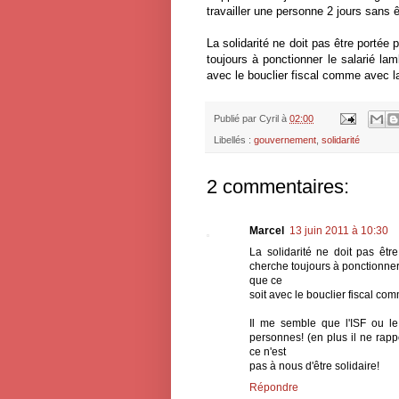
travailler une personne 2 jours sans 
La solidarité ne doit pas être portée
toujours à ponctionner le salarié lam
avec le bouclier fiscal comme avec l
Publié par
Cyril
à
02:00
Libellés :
gouvernement
,
solidarité
2 commentaires:
Marcel
13 juin 2011 à 10:30
La solidarité ne doit pas êtr
cherche toujours à ponctionner 
que ce
soit avec le bouclier fiscal co
Il me semble que l'ISF ou le
personnes! (en plus il ne rappo
ce n'est
pas à nous d'être solidaire!
Répondre