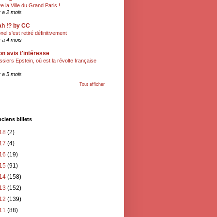
ve la Ville du Grand Paris !
 y a 2 mois
h !? by CC
onel s'est retiré définitivement
 y a 4 mois
n avis t'intéresse
ssiers Epstein, où est la révolte française
 y a 5 mois
Tout afficher
ciens billets
18
(2)
17
(4)
16
(19)
15
(91)
14
(158)
13
(152)
12
(139)
11
(88)