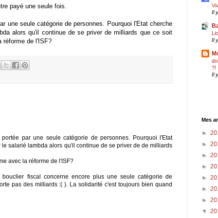
être payé une seule fois.
Vi
Il
 par une seule catégorie de personnes. Pourquoi l'Etat cherche
Ba
bda alors qu'il continue de se priver de milliards que ce soit
Li
Il
a réforme de l'ISF?
Mo
do
?!
Il
Mes an
►
20
e portée par une seule catégorie de personnes. Pourquoi l'Etat
►
20
le salarié lambda alors qu'il continue de se priver de de milliards
►
20
mme avec la réforme de l'ISF?
►
20
 bouclier fiscal concerne encore plus une seule catégorie de
►
20
rte pas des milliards :( ). La solidarité c'est toujours bien quand
►
20
►
20
▼
20