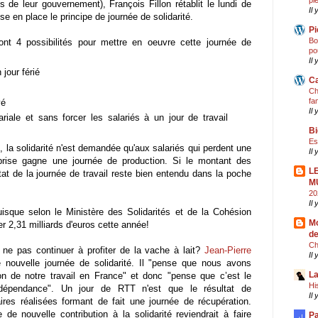
pi
fes de leur gouvernement), François Fillon rétablit le lundi de
Il
e en place le principe de journée de solidarité.
Pi
Bo
 ont 4 possibilités pour mettre en oeuvre cette journée de
po
Il 
 jour férié
Ca
Ch
fa
yé
Il 
ale et sans forcer les salariés à un jour de travail
Bi
Es
, la solidarité n'est demandée qu'aux salariés qui perdent une
Il
reprise gagne une journée de production. Si le montant des
L
ultat de la journée de travail reste bien entendu dans la poche
M
20
Il
isque selon le Ministère des Solidarités et de la Cohésion
Mo
er 2,31 milliards d'euros cette année!
de
Ch
 ne pas continuer à profiter de la vache à lait?
Jean-Pierre
Il
nouvelle journée de solidarité. Il "pense que nous avons
La
n de notre travail en France" et donc "pense que c’est le
Hi
dépendance". Un jour de RTT n'est que le résultat de
Il
ires réalisées formant de fait une journée de récupération.
e nouvelle contribution à la solidarité reviendrait à faire
Pa