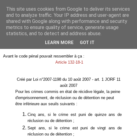
This site uses cookies from Google to deliver its services
Je pense donc j'écris
and to analyze traffic. Your IP address and user-agent are
shared with Google along with performance and security
metrics to ensure quality of service, generate usage
statistics, and to detect and address abuse.
mercredi 11 juin 2014
Les peines planchers, c'étaient avant
LEARN MORE
GOT IT
Avant le code pénal pouvait ressembler à ça :
Article 132-18-1
Créé par Loi n°2007-1198 du 10 août 2007 - art. 1 JORF 11
août 2007
Pour les crimes commis en état de récidive légale, la peine
d'emprisonnement, de réclusion ou de détention ne peut
être inférieure aux seuils suivants :
Cinq ans, si le crime est puni de quinze ans de
réclusion ou de détention ;
Sept ans, si le crime est puni de vingt ans de
réclusion ou de détention ;