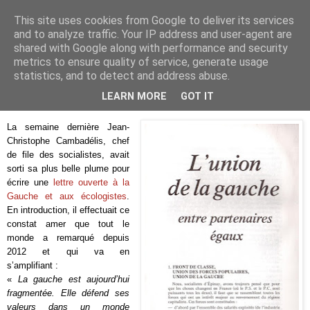
This site uses cookies from Google to deliver its services
Je pense donc j'écris
and to analyze traffic. Your IP address and user-agent are
shared with Google along with performance and security
metrics to ensure quality of service, generate usage
statistics, and to detect and address abuse.
lundi 21 septembre 2015
L'union de la gauche
LEARN MORE
GOT IT
La semaine dernière Jean-
Christophe Cambadélis, chef
de file des socialistes, avait
sorti sa plus belle plume pour
écrire une
lettre ouverte à la
Gauche et aux écologistes
.
En introduction, il effectuait ce
constat amer que tout le
monde a remarqué depuis
2012 et qui va en
s’amplifiant :
«
La gauche est aujourd’hui
fragmentée. Elle défend ses
valeurs dans un monde