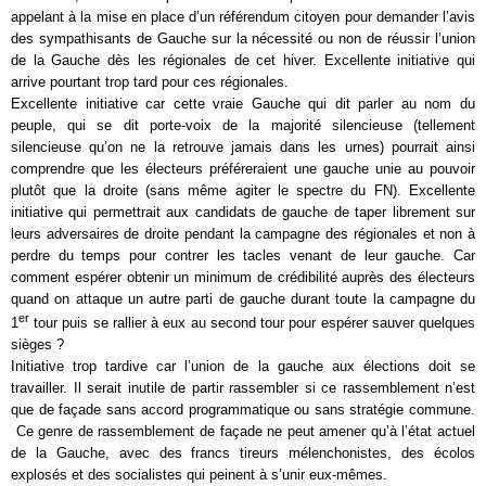
appelant à la mise en place d’un référendum citoyen pour demander l’avis
des sympathisants de Gauche sur la nécessité ou non de réussir l’union
de la Gauche dès les régionales de cet hiver. Excellente initiative qui
arrive pourtant trop tard pour ces régionales.
Excellente initiative car cette vraie Gauche qui dit parler au nom du
peuple, qui se dit porte-voix de la majorité silencieuse (tellement
silencieuse qu’on ne la retrouve jamais dans les urnes) pourrait ainsi
comprendre que les électeurs préféreraient une gauche unie au pouvoir
plutôt que la droite (sans même agiter le spectre du FN). Excellente
initiative qui permettrait aux candidats de gauche de taper librement sur
leurs adversaires de droite pendant la campagne des régionales et non à
perdre du temps pour contrer les tacles venant de leur gauche. Car
comment espérer obtenir un minimum de crédibilité auprès des électeurs
quand on attaque un autre parti de gauche durant toute la campagne du
er
1
tour puis se rallier à eux au second tour pour espérer sauver quelques
sièges ?
Initiative trop tardive car l’union de la gauche aux élections doit se
travailler. Il serait inutile de partir rassembler si ce rassemblement n’est
que de façade sans accord programmatique ou sans stratégie commune.
Ce genre de rassemblement de façade ne peut amener qu’à l’état actuel
de la Gauche, avec des francs tireurs mélenchonistes, des écolos
explosés et des socialistes qui peinent à s’unir eux-mêmes.