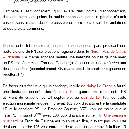
pourtant, la gauche s’est unie.
»
Cambadélis est conscient qu’il existe des points d’achoppement,
d’ailleurs sans ces points la multiplication des partis à gauche n’aurait
pas de sens, mais il doit être possible de se retrouver sur des ambitions
et des projets communs.
Depuis cette lettre ouverte, un premier sondage est paru prédisant une
nette victoire du FN aux élections régionale dans le
Nord – Pas de Calais
– Picardie
. Ce même sondage montre une bérézina pour la gauche avec
un PS troisième et un Front de Gauche (allié ou non aux écolos) récoltant
des poussières (potentiellement 6% quand une liste d’extrême-gauche en
récolterait 4).
De façon plus factuelle qu’un sondage, la ville de
Noisy-Le-Grand
a fourni
une illustration concrète des
résultats
d’une guerre sans merci entre PS
et Front de Gauche. Le 14 septembre, au
soir du 1er tour
de cette
élection municipale rejouée, il y avait 102 voix d’écarts entre la candidate
LR et le candidat PS. Le Front de Gauche, 3571 voix de moins que la
ème
liste PS, finissait 3
avec 100 voix d’avance sur le FN.
Une semaine
plus tard
, le Front de Gauche est toujours en lice, n’ayant pas voulu se
désister. Il perdre 126 voix entre les deux tours et permettra à la liste LR