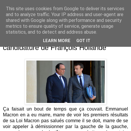
This site uses cookies from Google to deliver its services
Je pense donc j'écris
and to analyze traffic. Your IP address and user-agent are
shared with Google along with performance and security
metrics to ensure quality of service, generate usage
statistics, and to detect and address abuse.
mardi 30 août 2016
Macron démissionne pour lancer la
LEARN MORE
GOT IT
candidature de François Hollande
Ça faisait un bout de temps que ça couvait. Emmanuel
Macron en a eu marre, marre de voir les premiers résultats
de sa Loi Macron pas salués comme il se doit, marre de se
voir appeler à démissionner par la gauche de la gauche,