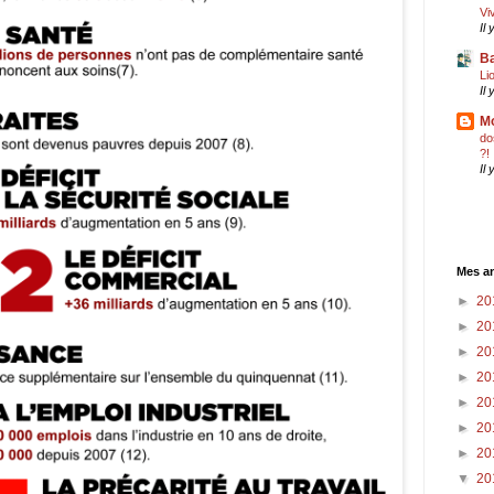
Vi
Il
Ba
Li
Il
Mo
do
?!
Il
Mes an
►
20
►
20
►
20
►
20
►
20
►
20
►
20
▼
20