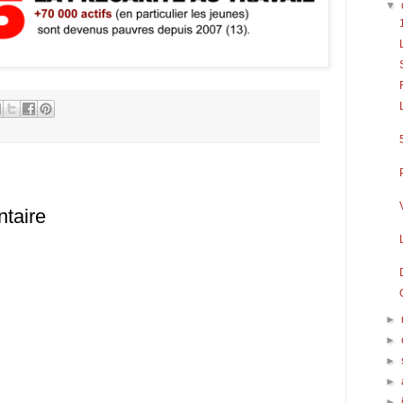
▼
taire
►
►
►
►
►