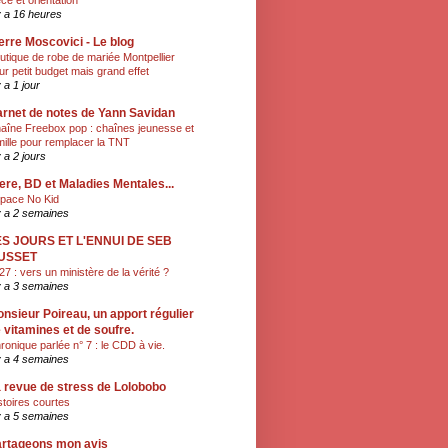
èce et orientation
 y a 16 heures
erre Moscovici - Le blog
utique de robe de mariée Montpellier
ur petit budget mais grand effet
y a 1 jour
rnet de notes de Yann Savidan
aîne Freebox pop : chaînes jeunesse et
mille pour remplacer la TNT
y a 2 jours
ere, BD et Maladies Mentales...
pace No Kid
 y a 2 semaines
ES JOURS ET L'ENNUI DE SEB
USSET
27 : vers un ministère de la vérité ?
 y a 3 semaines
nsieur Poireau, un apport régulier
 vitamines et de soufre.
ronique parlée n° 7 : le CDD à vie.
 y a 4 semaines
 revue de stress de Lolobobo
stoires courtes
 y a 5 semaines
rtageons mon avis