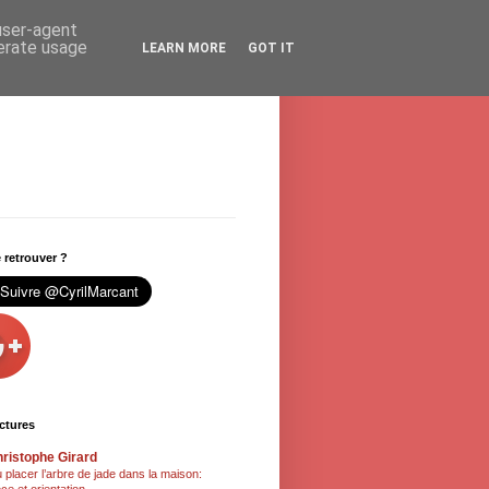
 user-agent
nerate usage
LEARN MORE
GOT IT
retrouver ?
ctures
ristophe Girard
 placer l’arbre de jade dans la maison: