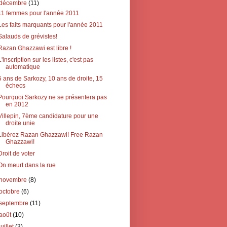
décembre
(11)
11 femmes pour l'année 2011
Les faits marquants pour l'année 2011
Salauds de grévistes!
Razan Ghazzawi est libre !
L'inscription sur les listes, c'est pas
automatique
5 ans de Sarkozy, 10 ans de droite, 15
échecs
Pourquoi Sarkozy ne se présentera pas
en 2012
Villepin, 7ème candidature pour une
droite unie
Libérez Razan Ghazzawi! Free Razan
Ghazzawi!
Droit de voter
On meurt dans la rue
novembre
(8)
octobre
(6)
septembre
(11)
août
(10)
juillet
(3)