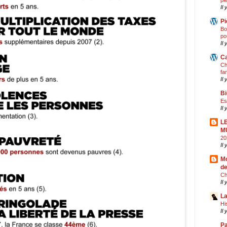
pi
Il
Pi
Bo
po
Il 
Ca
Ch
fa
Il 
Bi
Es
Il
L
M
20
Il
Mo
de
Ch
Il
La
Hi
Il
Pa