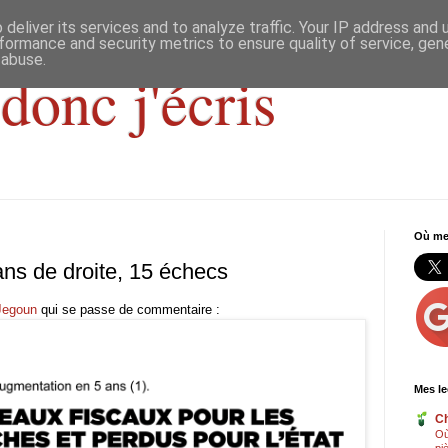
deliver its services and to analyze traffic. Your IP address and
formance and security metrics to ensure quality of service, ge
 abuse.
donc j'écris
Où me 
ans de droite, 15 échecs
Jegoun
qui se passe de commentaire :
Mes le
Ch
Où