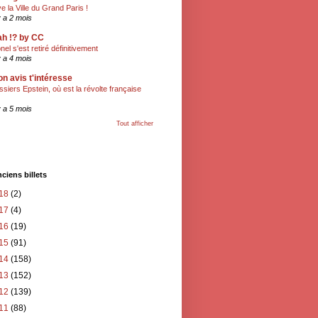
ve la Ville du Grand Paris !
 y a 2 mois
h !? by CC
onel s'est retiré définitivement
 y a 4 mois
n avis t'intéresse
ssiers Epstein, où est la révolte française
 y a 5 mois
Tout afficher
ciens billets
18
(2)
17
(4)
16
(19)
15
(91)
14
(158)
13
(152)
12
(139)
11
(88)