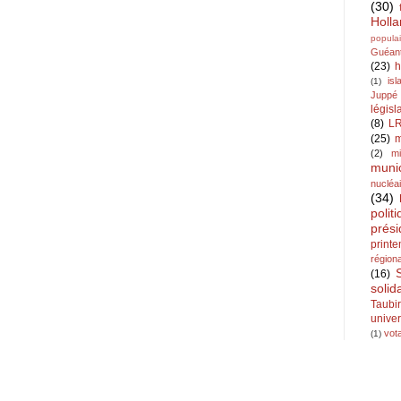
(30)
Holl
populai
Guéan
(23)
h
is
(1)
Juppé
législ
(8)
L
(25)
m
(2)
mi
muni
nucléa
(34)
polit
prési
print
région
(16)
solid
Taubi
univer
vota
(1)