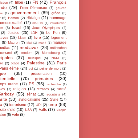
FN
(42)
François
fillon
(11)
fiction
(4)
ande
(79)
Front Démocrate
(7)
gauche
gouvernement
(89)
grèce
(5)
re
(1)
Hidalgo
(21)
hommage
t
(6)
Hamon
(2)
omosexualité
(12)
idf2015
(1)
introduction
Israel
(15)
lam
(6)
Jeux Olympiques
(4)
Justice
(25)
Le Pen
(9)
(2)
LDH
(6)
atives
(18)
livre
(15)
logement
Liban
(3)
R
(8)
mariage
Macron
(7)
Mali
(1)
manif
(1)
mediavox
(28)
edias
(11)
mélenchon
tterrand
(5)
modem
(2)
Montebourg
(2)
cipales
(37)
musique
(5)
NKM
(5)
Palestine
(31)
Paris
ire
(2)
otage
(4)
Paris 4ème
(24)
peine de mort
(2)
pcf
(1)
ique
(35)
présentation
(10)
dentielle
(70)
primaires
(30)
PS
(95)
emps arabe
(17)
recherche
(1)
religion
(13)
santé
ales
(7)
retraites
(4)
Sarkozy
(55)
sénat
(10)
socialiste
(4)
arité
(30)
syndicalisme
(25)
Syrie
(17)
ump
(88)
ra
(8)
terrorisme
(12)
UDI
(2)
sité d'été
(10)
Valls
(17)
USA
(7)
Villepin
vote
(8)
tion
(5)