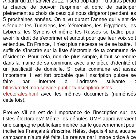
A partir du 1er janvier 2012, il sera trop tard. Tu auras perdu
ta chance de pouvoir t'exprimer et donc de participer
pleinement au choix de ceux qui nous dirigeront pendant les
5 prochaines années. On a vu durant l'année qui vient de
s'écouler les Tunisiens, les Yémenites, les Egyptiens, les
Lybiens, les Syriens et même les Russes se battre pour
avoir le droit de s'exprimer et surtout pour que leur voix soit
entendue. En France, il n'est plus nécessaire de se battre. Il
suffit de s'inscrire sur la liste électorale de ta commune de
résidence. Pour cela, rien de plus simple, il faut se rendre
dans la mairie de sa commune avec une pièce d'identité et
un justificatif de domicile. Si cette commune est assez
importante, il est fort probable que l'inscription puisse se
faire par internet à l'adresse suivante :
https://mdel.mon.service-public.fr/inscription-listes-
electorales.html
avec les mêmes documents (numérisés
cette fois).
Preuve s'il en est de l'importance de l'inscription sur les
listes électorales? Même les députés UMP approuveraient
une campagne publicitaire menée par le gouvernement pour
inciter les Français à s'inscrire. Hélàs, depuis 4 ans, aucune
campagne n'aura été faite. La preuve par l'image grâce à ce