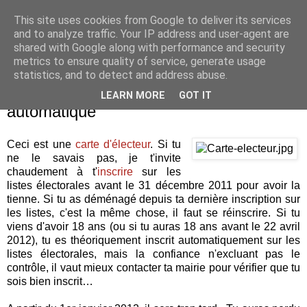
This site uses cookies from Google to deliver its services
Je pense donc j'écris
and to analyze traffic. Your IP address and user-agent are
shared with Google along with performance and security
metrics to ensure quality of service, generate usage
statistics, and to detect and address abuse.
dimanche 18 décembre 2011
L'inscription sur les listes, c'est pas
LEARN MORE
GOT IT
automatique
Ceci est une
carte d'électeur
. Si tu
ne le savais pas, je t'invite
chaudement à t'
inscrire
sur les
listes électorales avant le 31 décembre 2011 pour avoir la
tienne. Si tu as déménagé depuis ta dernière inscription sur
les listes, c'est la même chose, il faut se réinscrire. Si tu
viens d'avoir 18 ans (ou si tu auras 18 ans avant le 22 avril
2012), tu es théoriquement inscrit automatiquement sur les
listes électorales, mais la confiance n'excluant pas le
contrôle, il vaut mieux contacter ta mairie pour vérifier que tu
sois bien inscrit…