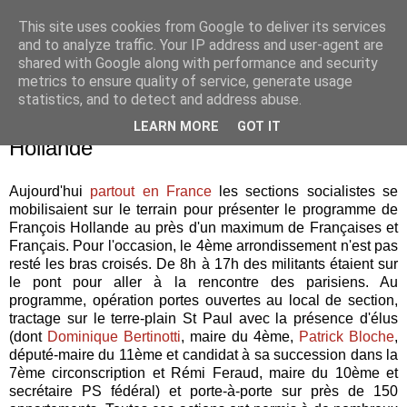
This site uses cookies from Google to deliver its services
Je pense donc j'écris
and to analyze traffic. Your IP address and user-agent are
shared with Google along with performance and security
metrics to ensure quality of service, generate usage
statistics, and to detect and address abuse.
samedi 17 mars 2012
Le 4ème en action pour François
LEARN MORE
GOT IT
Hollande
Aujourd'hui
partout en France
les sections socialistes se
mobilisaient sur le terrain pour présenter le programme de
François Hollande au près d'un maximum de Françaises et
Français. Pour l'occasion, le 4ème arrondissement n'est pas
resté les bras croisés. De 8h à 17h des militants étaient sur
le pont pour aller à la rencontre des parisiens. Au
programme, opération portes ouvertes au local de section,
tractage sur le terre-plain St Paul avec la présence d'élus
(dont
Dominique Bertinotti
, maire du 4ème,
Patrick Bloche
,
député-maire du 11ème et candidat à sa succession dans la
7ème circonscription et Rémi Feraud, maire du 10ème et
secrétaire PS fédéral) et porte-à-porte sur près de 150