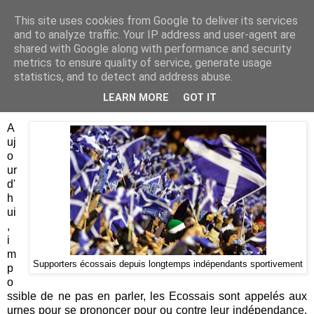
This site uses cookies from Google to deliver its services
Je pense donc j'écris
and to analyze traffic. Your IP address and user-agent are
shared with Google along with performance and security
metrics to ensure quality of service, generate usage
statistics, and to detect and address abuse.
jeudi 18 septembre 2014
Should I stay or should I go ?
LEARN MORE
GOT IT
A
uj
o
ur
d'
h
ui
,
i
m
Supporters écossais depuis longtemps indépendants sportivement
p
o
ssible de ne pas en parler, les Ecossais sont appelés aux
urnes pour se prononcer pour ou contre leur indépendance.