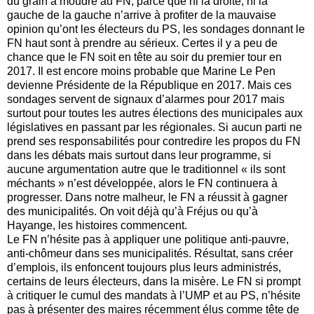
du grain à moudre au FN, parce que ni la droite, ni la
gauche de la gauche n’arrive à profiter de la mauvaise
opinion qu’ont les électeurs du PS, les sondages donnant le
FN haut sont à prendre au sérieux. Certes il y a peu de
chance que le FN soit en tête au soir du premier tour en
2017. Il est encore moins probable que Marine Le Pen
devienne Présidente de la République en 2017. Mais ces
sondages servent de signaux d’alarmes pour 2017 mais
surtout pour toutes les autres élections des municipales aux
législatives en passant par les régionales. Si aucun parti ne
prend ses responsabilités pour contredire les propos du FN
dans les débats mais surtout dans leur programme, si
aucune argumentation autre que le traditionnel « ils sont
méchants » n’est développée, alors le FN continuera à
progresser. Dans notre malheur, le FN a réussit à gagner
des municipalités. On voit déjà qu’à Fréjus ou qu’à
Hayange, les histoires commencent.
Le FN n’hésite pas à appliquer une politique anti-pauvre,
anti-chômeur dans ses municipalités. Résultat, sans créer
d’emplois, ils enfoncent toujours plus leurs administrés,
certains de leurs électeurs, dans la misère. Le FN si prompt
à critiquer le cumul des mandats à l’UMP et au PS, n’hésite
pas à présenter des maires récemment élus comme tête de