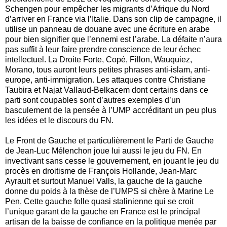
Schengen pour empêcher les migrants d’Afrique du Nord
d’arriver en France via l’Italie. Dans son clip de campagne, il
utilise un panneau de douane avec une écriture en arabe
pour bien signifier que l’ennemi est l’arabe. La défaite n’aura
pas suffit à leur faire prendre conscience de leur échec
intellectuel. La Droite Forte, Copé, Fillon, Wauquiez,
Morano, tous auront leurs petites phrases anti-islam, anti-
europe, anti-immigration. Les attaques contre Christiane
Taubira et Najat Vallaud-Belkacem dont certains dans ce
parti sont coupables sont d’autres exemples d’un
basculement de la pensée à l’UMP accréditant un peu plus
les idées et le discours du FN.
Le Front de Gauche et particulièrement le Parti de Gauche
de Jean-Luc Mélenchon joue lui aussi le jeu du FN. En
invectivant sans cesse le gouvernement, en jouant le jeu du
procès en droitisme de François Hollande, Jean-Marc
Ayrault et surtout Manuel Valls, la gauche de la gauche
donne du poids à la thèse de l’UMPS si chère à Marine Le
Pen. Cette gauche folle quasi stalinienne qui se croit
l’unique garant de la gauche en France est le principal
artisan de la baisse de confiance en la politique menée par