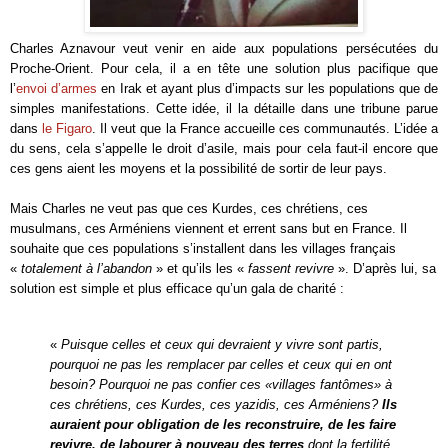
Charles Aznavour veut venir en aide aux populations persécutées du
Proche-Orient. Pour cela, il a en tête une solution plus pacifique que
l’
envoi d’armes
en Irak et ayant plus d’impacts sur les populations que de
simples manifestations. Cette idée, il la détaille dans une tribune parue
dans
le Figaro
. Il veut que la France accueille ces communautés. L’idée a
du sens, cela s’appelle le droit d’asile, mais pour cela faut-il encore que
ces gens aient les moyens et la possibilité de sortir de leur pays.
Mais Charles ne veut pas que ces Kurdes, ces chrétiens, ces
musulmans, ces Arméniens viennent et errent sans but en France. Il
souhaite que ces populations s’installent dans les villages français
«
totalement à l’abandon
» et qu’ils les «
fassent revivre
». D’après lui, sa
solution est simple et plus efficace qu’un gala de charité :
«
Puisque celles et ceux qui devraient y vivre sont partis,
pourquoi ne pas les remplacer par celles et ceux qui en ont
besoin? Pourquoi ne pas confier ces «villages fantômes» à
ces chrétiens, ces Kurdes, ces yazidis, ces Arméniens?
Ils
auraient pour obligation de les reconstruire, de les faire
revivre, de labourer à nouveau des terres
dont la fertilité