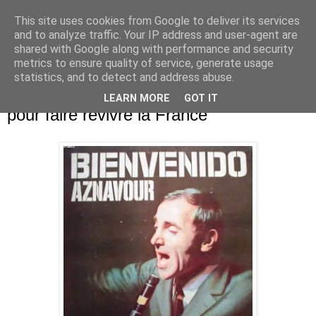
This site uses cookies from Google to deliver its services
Je pense donc j'écris
and to analyze traffic. Your IP address and user-agent are
shared with Google along with performance and security
metrics to ensure quality of service, generate usage
statistics, and to detect and address abuse.
mercredi 13 août 2014
Aznavour veut des ghettos de réfugiés
LEARN MORE
GOT IT
pour faire revivre la France