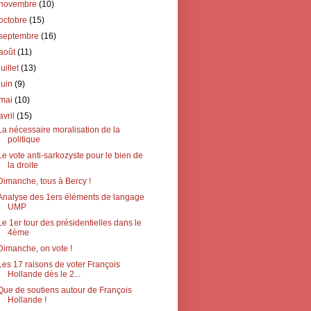
novembre
(10)
octobre
(15)
septembre
(16)
août
(11)
juillet
(13)
juin
(9)
mai
(10)
avril
(15)
La nécessaire moralisation de la
politique
Le vote anti-sarkozyste pour le bien de
la droite
Dimanche, tous à Bercy !
Analyse des 1ers éléments de langage
UMP
Le 1er tour des présidentielles dans le
4ème
Dimanche, on vote !
Les 17 raisons de voter François
Hollande dès le 2...
Que de soutiens autour de François
Hollande !