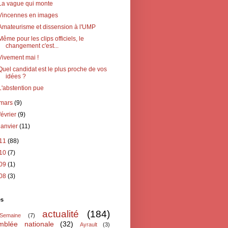
La vague qui monte
Vincennes en images
Amateurisme et dissension à l'UMP
Même pour les clips officiels, le
changement c'est...
Vivement mai !
Quel candidat est le plus proche de vos
idées ?
L'abstention pue
mars
(9)
février
(9)
janvier
(11)
11
(88)
10
(7)
09
(1)
08
(3)
és
actualité
(184)
oSemaine
(7)
mblée nationale
(32)
Ayrault
(3)