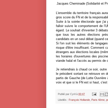
Jacques Cheminade (Solidarité et Pr
L'ensemble du territoire français aura 
gros score du FN et de la responsabili
Suite à la soirée électorale que j'a
falloir suivre le comportement de l'
égard. Le souhait d'inventer 3 débat
que tous les autres élections prés
candidats en un seul débat (quand ce 
Si l'on suit les éléments de langages
risque d'être insuffisant. Comment c
étrangers aux élections locales (mêm
les horaires d'ouvertures des piscin
viande halal et l'accès au permis de 
Je retiendrais à chaud ce soir, outre
le président sortant se retrouve en d
partis de Gauche (de Lutte Ouvrière 
voix et que si le FN est si haut, c'est 
Publié par
Cyril
à
00:47
Libellés :
François Hollande
,
Paris 4ème
,
p