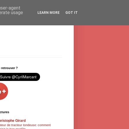
 user-agent
nerate usage
LEARN MORE
GOT IT
retrouver ?
ctures
ristophe Girard
teur de tracteur tondeuse: comment