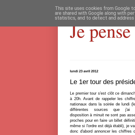
This site uses cookies from Google to 
are shared with Google along with per
statistics, and to detect and address
Je pense 
lundi 23 avril 2012
Le 1er tour des présid
Le premier tour s'est clôt ce dimanc
à 20h. Avant de rappeler les chiffr
nationaux dans la soirée de lundi (l
différentes sources que j'ai
disposition à minuit ne sont pas ass
proches pour en faire un billet définiti
même si l'ordre est déjà établi), je va
donc d'abord annoncer les chiffres 