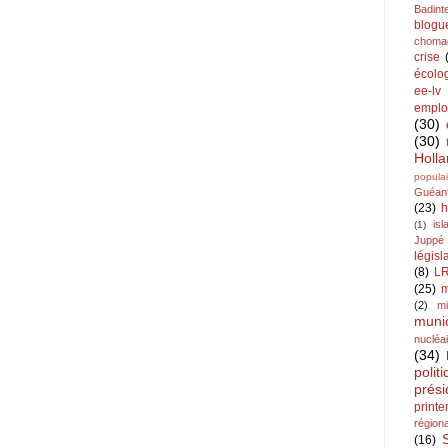
Badint
blogu
choma
crise
écolo
ee-lv
emplo
(30)
(30)
Holl
populai
Guéan
(23)
h
is
(1)
Juppé
législ
(8)
L
(25)
m
(2)
mi
muni
nucléa
(34)
polit
prési
print
région
(16)