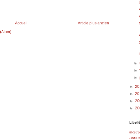
Accueil
Article plus ancien
 (Atom)
►
►
►
►
20
►
20
►
20
►
20
Libell
#Rétr
asse