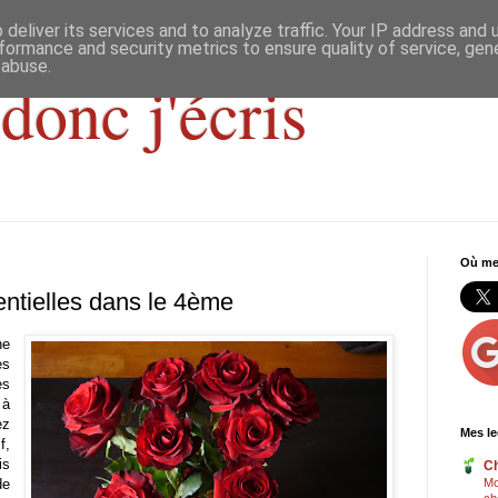
deliver its services and to analyze traffic. Your IP address and
formance and security metrics to ensure quality of service, ge
 abuse.
donc j'écris
Où me 
entielles dans le 4ème
he
es
es
 à
ez
Mes le
f,
is
Ch
de
Mo