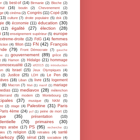
best-of
(14)
er
(3)
Birmanie
(2)
Bloche
(2)
eur
(16)
boutin
(2)
Chevenement
(2)
Congrès
(11)
Copé
(19)
ge
(4)
cinéma
(2)
(13)
culture
(7)
droite populaire
(5)
dsk
(3)
éducation
(30)
gie
(9)
économie
(11)
égalité
(27)
élection
(28)
(12)
europe
i
(15)
enseignement supérieur
(5)
femmes
extreme-droite
(12)
FdG
(14)
FN
(42)
François
fillon
(11)
fiction
(4)
ande
(79)
Front Démocrate
(7)
gauche
gouvernement
(89)
grèce
(5)
re
(1)
Hidalgo
(21)
hommage
t
(6)
Hamon
(2)
omosexualité
(12)
idf2015
(1)
introduction
Israel
(15)
lam
(6)
Jeux Olympiques
(4)
Justice
(25)
Le Pen
(9)
(2)
LDH
(6)
atives
(18)
livre
(15)
logement
Liban
(3)
R
(8)
mariage
Macron
(7)
Mali
(1)
manif
(1)
mediavox
(28)
edias
(11)
mélenchon
tterrand
(5)
modem
(2)
Montebourg
(2)
cipales
(37)
musique
(5)
NKM
(5)
Palestine
(31)
Paris
ire
(2)
otage
(4)
Paris 4ème
(24)
peine de mort
(2)
pcf
(1)
ique
(35)
présentation
(10)
dentielle
(70)
primaires
(30)
PS
(95)
emps arabe
(17)
recherche
(1)
religion
(13)
santé
ales
(7)
retraites
(4)
Sarkozy
(55)
sénat
(10)
socialiste
(4)