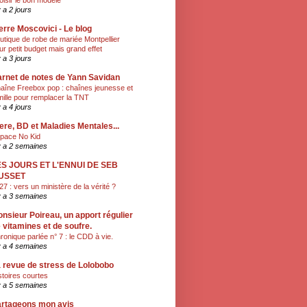
oisir le bon modèle
y a 2 jours
erre Moscovici - Le blog
utique de robe de mariée Montpellier
ur petit budget mais grand effet
y a 3 jours
rnet de notes de Yann Savidan
aîne Freebox pop : chaînes jeunesse et
mille pour remplacer la TNT
y a 4 jours
ere, BD et Maladies Mentales...
pace No Kid
 y a 2 semaines
ES JOURS ET L'ENNUI DE SEB
USSET
27 : vers un ministère de la vérité ?
 y a 3 semaines
nsieur Poireau, un apport régulier
 vitamines et de soufre.
ronique parlée n° 7 : le CDD à vie.
 y a 4 semaines
 revue de stress de Lolobobo
stoires courtes
 y a 5 semaines
rtageons mon avis