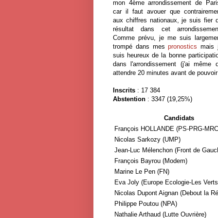
mon 4ème arrondissement de Pari
car il faut avouer que contraireme
aux chiffres nationaux, je suis fier 
résultat dans cet arrondissemen
Comme prévu, je me suis largeme
trompé dans mes
pronostics
mais 
suis heureux de la bonne participati
dans l'arrondissement (j'ai même 
attendre 20 minutes avant de pouvoir 
Inscrits
: 17 384
Abstention
: 3347 (19,25%)
Candidats
François HOLLANDE (PS-PRG-MR
Nicolas Sarkozy (UMP)
Jean-Luc Mélenchon (Front de Gauc
François Bayrou (Modem)
Marine Le Pen (FN)
Eva Joly (Europe Ecologie-Les Verts
Nicolas Dupont Aignan (Debout la Ré
Philippe Poutou (NPA)
Nathalie Arthaud (Lutte Ouvrière)