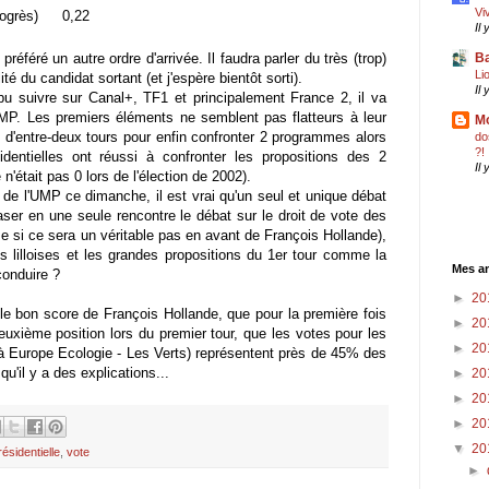
Vi
ogrès)
0,22
Il
préféré un autre ordre d'arrivée. Il faudra parler du très (trop)
Ba
Li
té du candidat sortant (et j'espère bientôt sorti).
Il
i pu suivre sur Canal+, TF1 et principalement France 2, il va
UMP. Les premiers éléments ne semblent pas flatteurs à leur
Mo
s d'entre-deux tours pour enfin confronter 2 programmes alors
do
?!
identielles ont réussi à confronter les propositions des 2
Il
n'était pas 0 lors de l'élection de 2002).
 de l'UMP ce dimanche, il est vrai qu'un seul et unique débat
aser en une seule rencontre le débat sur le droit de vote des
e si ce sera un véritable pas en avant de François Hollande),
es lilloises et les grandes propositions du 1er tour comme la
Mes an
conduire ?
►
20
 le bon score de François Hollande, que pour la première fois
►
20
euxième position lors du premier tour, que les votes pour les
►
20
à Europe Ecologie - Les Verts) représentent près de 45% des
qu'il y a des explications...
►
20
►
20
►
20
▼
20
résidentielle
,
vote
►