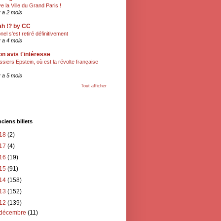
ve la Ville du Grand Paris !
 y a 2 mois
h !? by CC
onel s'est retiré définitivement
 y a 4 mois
n avis t'intéresse
ssiers Epstein, où est la révolte française
 y a 5 mois
Tout afficher
ciens billets
18
(2)
17
(4)
16
(19)
15
(91)
14
(158)
13
(152)
12
(139)
décembre
(11)