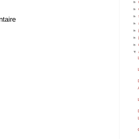
►
►
►
taire
►
►
►
►
▼