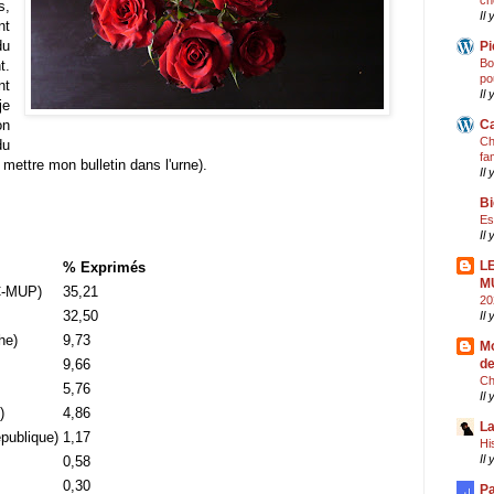
ch
s,
Il 
nt
du
Pi
Bo
t.
po
nt
Il 
je
on
Ca
Ch
du
fa
mettre mon bulletin dans l'urne).
Il 
Bi
Es
Il
L
% Exprimés
M
C-MUP)
35,21
20
32,50
Il
he)
9,73
Mo
9,66
de
Ch
5,76
Il
)
4,86
La
publique)
1,17
Hi
Il
0,58
0,30
Pa