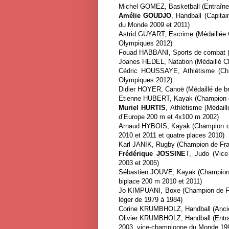
Michel GOMEZ, Basketball (Entraîneu
Amélie GOUDJO
, Handball (Capita
du Monde 2009 et 2011)
Astrid GUYART, Escrime (Médaillée 
Olympiques 2012)
Fouad HABBANI, Sports de combat (Ch
Joanes HEDEL, Natation (Médaillé Ch
Cédric HOUSSAYE, Athlétisme (Ch
Olympiques 2012)
Didier HOYER, Canoë (Médaillé de b
Etienne HUBERT, Kayak (Champion d
Muriel HURTIS
, Athlétisme (Médai
d’Europe 200 m et 4x100 m 2002)
Arnaud HYBOIS, Kayak (Champion d
2010 et 2011 et quatre places 2010)
Karl JANIK, Rugby (Champion de Fra
Frédérique JOSSINE
T, Judo (Vic
2003 et 2005)
Sébastien JOUVE, Kayak (Champion
biplace 200 m 2010 et 2011)
Jo KIMPUANI, Boxe (Champion de Fr
léger de 1979 à 1984)
Corine KRUMBHOLZ, Handball (Ancien
Olivier KRUMBHOLZ, Handball (Entra
2003, vice-championne du Monde 199