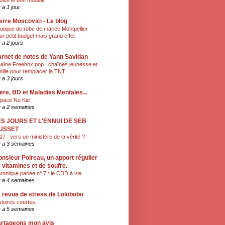
oisir le bon modèle
y a 1 jour
erre Moscovici - Le blog
utique de robe de mariée Montpellier
ur petit budget mais grand effet
y a 2 jours
rnet de notes de Yann Savidan
aîne Freebox pop : chaînes jeunesse et
mille pour remplacer la TNT
y a 3 jours
ere, BD et Maladies Mentales...
pace No Kid
 y a 2 semaines
ES JOURS ET L'ENNUI DE SEB
USSET
27 : vers un ministère de la vérité ?
 y a 3 semaines
nsieur Poireau, un apport régulier
 vitamines et de soufre.
ronique parlée n° 7 : le CDD à vie.
 y a 4 semaines
 revue de stress de Lolobobo
stoires courtes
 y a 5 semaines
rtageons mon avis