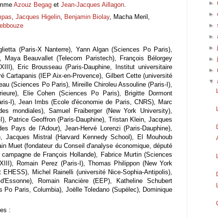
►
comme
Azouz Begag
et
Jean-Jacques Aillagon
.
►
mpas
,
Jacques Higelin
,
Benjamin Biolay
, Macha Meril,
ebbouze
►
►
►
glietta (Paris-X Nanterre), Yann Algan (Sciences Po Paris),
s), Maya Beauvallet (Telecom Paristech), François Bélorgey
►
III), Eric Brousseau (Paris-Dauphine, Institut universitaire
►
é Cartapanis (IEP Aix-en-Provence), Gilbert Cette (université
▼
u (Sciences Po Paris), Mireille Chiroleu Assouline (Paris-I),
ieure), Elie Cohen (Sciences Po Paris), Brigitte Dormont
aris-I), Jean Imbs (Ecole d'économie de Paris, CNRS), Marc
udes mondiales), Samuel Fraiberger (New York University),
), Patrice Geoffron (Paris-Dauphine), Tristan Klein, Jacques
es Pays de l'Adour), Jean-Hervé Lorenzi (Paris-Dauphine),
s), Jacques Mistral (Harvard Kennedy School), El Mouhoub
ain Muet (fondateur du Conseil d'analyse économique, député
e campagne de François Hollande), Fabrice Murtin (Sciences
XIII), Romain Perez (Paris-I), Thomas Philippon (New York
EHESS), Michel Rainelli (université Nice-Sophia-Antipolis),
al-d'Essonne), Romain Rancière (EEP), Katheline Schubert
s Po Paris, Columbia), Joëlle Toledano (Supélec), Dominique
es :