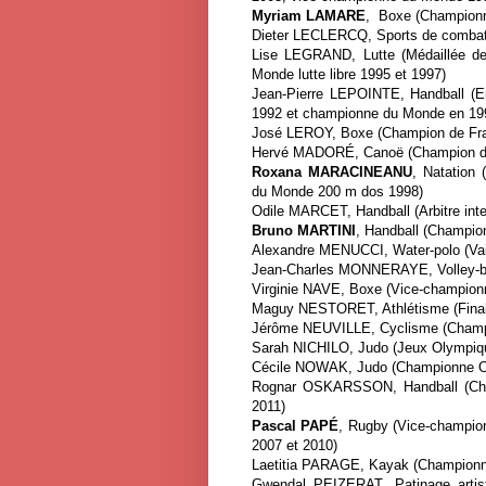
Myriam LAMARE
, Boxe (Championn
Dieter LECLERCQ, Sports de combat 
Lise LEGRAND, Lutte (Médaillée de
Monde lutte libre 1995 et 1997)
Jean-Pierre LEPOINTE, Handball (En
1992 et championne du Monde en 19
José LEROY, Boxe (Champion de Fr
Hervé MADORÉ, Canoë (Champion d
Roxana MARACINEANU
, Natation
du Monde 200 m dos 1998)
Odile MARCET, Handball (Arbitre inte
Bruno MARTINI
, Handball (Champio
Alexandre MENUCCI, Water-polo (Vai
Jean-Charles MONNERAYE, Volley-bal
Virginie NAVE, Boxe (Vice-champion
Maguy NESTORET, Athlétisme (Final
Jérôme NEUVILLE, Cyclisme (Champi
Sarah NICHILO, Judo (Jeux Olympiq
Cécile NOWAK, Judo (Championne O
Rognar OSKARSSON, Handball (Cha
2011)
Pascal PAPÉ
, Rugby (Vice-champion
2007 et 2010)
Laetitia PARAGE, Kayak (Championn
Gwendal PEIZERAT, Patinage artis