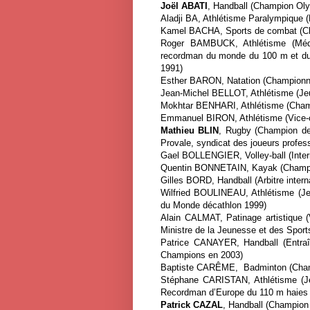
Joël ABATI
, Handball (Champion Ol
Aladji BA, Athlétisme Paralympique 
Kamel BACHA, Sports de combat (Ch
Roger BAMBUCK, Athlétisme (Méd
recordman du monde du 100 m et du 
1991)
Esther BARON, Natation (Championn
Jean-Michel BELLOT, Athlétisme (Je
Mokhtar BENHARI, Athlétisme (Cham
Emmanuel BIRON, Athlétisme (Vice-
Mathieu BLIN
, Rugby (Champion de
Provale, syndicat des joueurs profes
Gael BOLLENGIER, Volley-ball (Inter
Quentin BONNETAIN, Kayak (Champi
Gilles BORD, Handball (Arbitre intern
Wilfried BOULINEAU, Athlétisme (Je
du Monde décathlon 1999)
Alain CALMAT, Patinage artistique
Ministre de la Jeunesse et des Spor
Patrice CANAYER, Handball (Entraîn
Champions en 2003)
Baptiste CARÊME, Badminton (Champ
Stéphane CARISTAN, Athlétisme (J
Recordman d’Europe du 110 m haies
Patrick CAZAL
, Handball (Champion