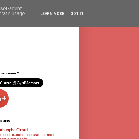
 user-agent
nerate usage
LEARN MORE
GOT IT
retrouver ?
ctures
ristophe Girard
teur de tracteur tondeuse: comment