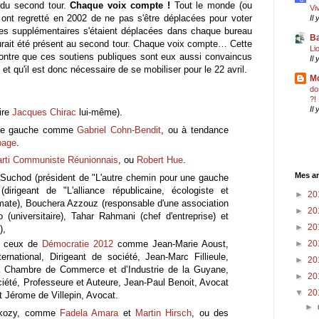
 du second tour.
Chaque voix compte !
Tout le monde (ou
Vi
ont regretté en 2002 de ne pas s'être déplacées pour voter
Il
nes supplémentaires s'étaient déplacées dans chaque bureau
Ba
 aurait été présent au second tour. Chaque voix compte… Cette
Li
ontre que ces soutiens publiques sont eux aussi convaincus
Il
et qu'il est donc nécessaire de se mobiliser pour le 22 avril.
Mo
do
?!
Il
ire
Jacques Chirac
lui-même).
e de gauche comme
Gabriel Cohn-Bendit
, ou à tendance
page
.
rti Communiste Réunionnais
, ou
Robert Hue
.
Mes an
 Suchod (président de "L'autre chemin pour une gauche
irigeant de "L'alliance républicaine, écologiste et
►
20
lomate), Bouchera Azzouz (responsable d'une association
►
20
 (universitaire), Tahar Rahmani (chef d'entreprise) et
►
20
e),
►
20
ue ceux de
Démocratie 2012
comme Jean-Marie Aoust,
rnational, Dirigeant de société, Jean-Marc Fillieule,
►
20
la Chambre de Commerce et d’Industrie de la Guyane,
►
20
ciété, Professeure et Auteure, Jean-Paul Benoit, Avocat
▼
20
t Jérome de Villepin, Avocat.
►
arkozy, comme
Fadela Amara
et
Martin Hirsch
, ou des