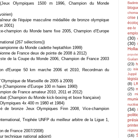
 (Jeux Olympiques 1500 m 1996, Champion du Monde
Badint
blogu
choma
voirien)
crise
raîneur de l'équipe masculine médaillée de bronze olympique
écolo
et 2001)
ee-lv
-champion du Monde barre fixe 2005, Champion d’Europe
emplo
(30)
ational (267 sélections))
(30)
ampionne du Monde cadette heptathlon 1999)
Holl
onne de France deux de pointe de 2008 à 2012)
populai
aliste de la Coupe du Monde 2006, Champion de France 2003
Guéan
(23)
h
is
ion d'Europe 50 km marche 2006 et 2010, Recordman du
(1)
Juppé
législ
 l’Olympique de Marseille de 2005 à 2009)
(8)
L
me (Championne d’Europe 100 m haies 1990)
(25)
m
mpion de France amateur 2010, 2011 et 2012)
(2)
mi
bat (Champion du Monde kick-boxing et boxe française)
muni
Olympiques 4x 400 m 1980 et 1984)
nucléa
lé de bronze Jeux Olympiques Finn 2008, Vice-champion
(34)
polit
ternational, Trophée UNFP du meilleur arbitre de la Ligue 1,
prési
print
n de France 2007/2008)
région
(16)
 technique national adjoint)