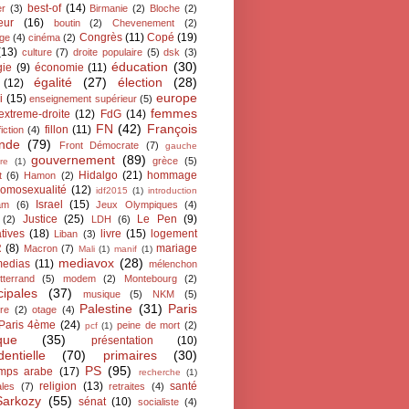
best-of
(14)
er
(3)
Birmanie
(2)
Bloche
(2)
eur
(16)
boutin
(2)
Chevenement
(2)
Congrès
(11)
Copé
(19)
ge
(4)
cinéma
(2)
(13)
culture
(7)
droite populaire
(5)
dsk
(3)
éducation
(30)
gie
(9)
économie
(11)
égalité
(27)
élection
(28)
(12)
europe
i
(15)
enseignement supérieur
(5)
femmes
extreme-droite
(12)
FdG
(14)
FN
(42)
François
fillon
(11)
fiction
(4)
ande
(79)
Front Démocrate
(7)
gauche
gouvernement
(89)
grèce
(5)
re
(1)
Hidalgo
(21)
hommage
t
(6)
Hamon
(2)
omosexualité
(12)
idf2015
(1)
introduction
Israel
(15)
lam
(6)
Jeux Olympiques
(4)
Justice
(25)
Le Pen
(9)
(2)
LDH
(6)
atives
(18)
livre
(15)
logement
Liban
(3)
R
(8)
mariage
Macron
(7)
Mali
(1)
manif
(1)
mediavox
(28)
edias
(11)
mélenchon
tterrand
(5)
modem
(2)
Montebourg
(2)
cipales
(37)
musique
(5)
NKM
(5)
Palestine
(31)
Paris
ire
(2)
otage
(4)
Paris 4ème
(24)
peine de mort
(2)
pcf
(1)
ique
(35)
présentation
(10)
dentielle
(70)
primaires
(30)
PS
(95)
emps arabe
(17)
recherche
(1)
religion
(13)
santé
ales
(7)
retraites
(4)
Sarkozy
(55)
sénat
(10)
socialiste
(4)