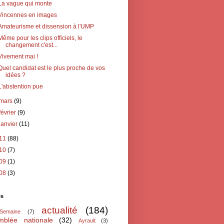
La vague qui monte
Vincennes en images
Amateurisme et dissension à l'UMP
Même pour les clips officiels, le
changement c'est...
Vivement mai !
Quel candidat est le plus proche de vos
idées ?
L'abstention pue
mars
(9)
février
(9)
janvier
(11)
11
(88)
10
(7)
09
(1)
08
(3)
és
actualité
(184)
oSemaine
(7)
mblée nationale
(32)
Ayrault
(3)