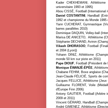
Kader CHEKHEMANI, Athlétisme
universitaire 1993 et 1995)
Abou CISSÉ, Football (International i
Daniel COSTANTINI
, Handball (Ent
1992 et championne du Monde 1995 
Yann CUCHERAT, Gymnastique (Vice
barres parallèles 2010)
Dominique DAQUIN, Volley-ball (Intern
Marisa DE ANICETO, Athlétisme (Ch
Stéphanie DECHAND, Aviron (Champi
Vikash DHORASOO
, Football (Fin
et 2004 (Lyon))
Yohann DINIZ, Athlétisme (Champ
monde 50 km sur piste en 2011)
Pape DIOUF
, Football (Président de
Monique ÉWANJÉ-ÉPÉE
, Athlétis
Chabane FEHIM, Boxe anglaise (Cha
Jean-Claude FÉLICIÉ, Sports de com
Jacques FELLICE, Athlétisme (Jeux 
Guillaume FLORENT, Voile (Médail
d'Europe Finn 2006)
Antony GAUTIER, Football (Arbitre in
2009 et 2011)
Vincent GÉRARD, Handball (Champio
André GIMENEZ, Athlétisme (Directeur