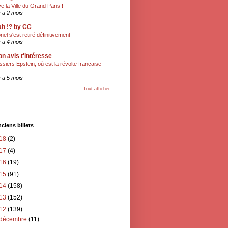
ve la Ville du Grand Paris !
 y a 2 mois
h !? by CC
onel s'est retiré définitivement
 y a 4 mois
n avis t'intéresse
ssiers Epstein, où est la révolte française
 y a 5 mois
Tout afficher
ciens billets
18
(2)
17
(4)
16
(19)
15
(91)
14
(158)
13
(152)
12
(139)
décembre
(11)