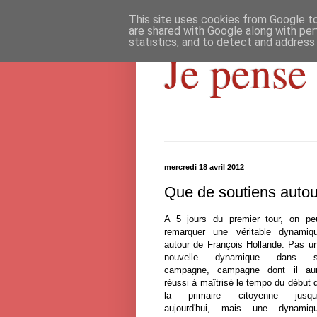
This site uses cookies from Google to 
are shared with Google along with per
statistics, and to detect and address
Je pense 
mercredi 18 avril 2012
Que de soutiens autou
A 5 jours du premier tour, on pe
remarquer une véritable dynamiq
autour de François Hollande. Pas u
nouvelle dynamique dans 
campagne, campagne dont il au
réussi à maîtrisé le tempo du début 
la primaire citoyenne jusqu
aujourd'hui, mais une dynamiq