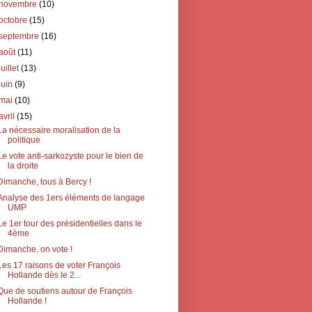
novembre
(10)
octobre
(15)
septembre
(16)
août
(11)
juillet
(13)
juin
(9)
mai
(10)
avril
(15)
La nécessaire moralisation de la
politique
Le vote anti-sarkozyste pour le bien de
la droite
Dimanche, tous à Bercy !
Analyse des 1ers éléments de langage
UMP
Le 1er tour des présidentielles dans le
4ème
Dimanche, on vote !
Les 17 raisons de voter François
Hollande dès le 2...
Que de soutiens autour de François
Hollande !