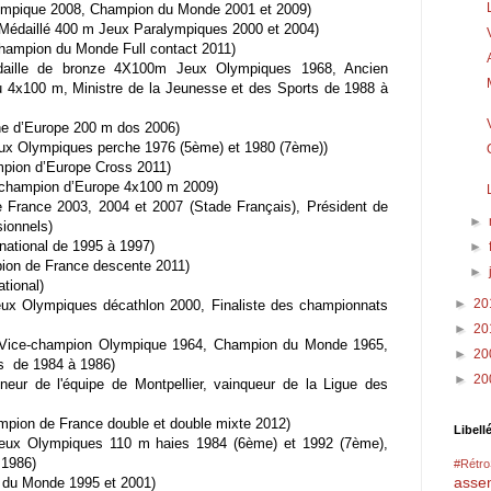
ympique 2008, Champion du Monde 2001 et 2009)
(Médaillé 400 m Jeux Paralympiques 2000 et 2004)
ampion du Monde Full contact 2011)
aille de bronze 4X100m Jeux Olympiques 1968, Ancien
4x100 m, Ministre de la Jeunesse et des Sports de 1988 à
e d’Europe 200 m dos 2006)
ux Olympiques perche 1976 (5ème) et 1980 (7ème))
pion d’Europe Cross 2011)
champion d’Europe 4x100 m 2009)
 France 2003, 2004 et 2007 (Stade Français), Président de
►
sionnels)
national de 1995 à 1997)
►
on de France descente 2011)
►
ational)
►
20
ux Olympiques décathlon 2000, Finaliste des championnats
►
20
 (Vice-champion Olympique 1964, Champion du Monde 1965,
►
20
ts de 1984 à 1986)
►
20
eur de l'équipe de Montpellier, vainqueur de la Ligue des
ion de France double et double mixte 2012)
Libell
eux Olympiques 110 m haies 1984 (6ème) et 1992 (7ème),
 1986)
#Rétr
asse
 du Monde 1995 et 2001)