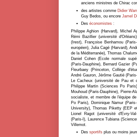
anciens ministres de Chirac 
des artistes comme
Didier Wa
Guy Bedos, ou encore
Jamel D
Des
économistes
:
Philippe Aghion (Harvard), Michel A
Rémi Bazillier (université d'Orléan
(Irest), Françoise Benhamou (Paris-X
européen), Julia Cagé (Harvard), Andr
de la Méditerranée), Thomas Chalumea
Daniel Cohen (Ecole normale supér
(Paris-Dauphine), Bernard Gazier (P
Fleurbaey (Princeton, Collège d'ét
André Gauron, Jérôme Gautié (Paris-I
Le Cacheux (université de Pau et d
Philippe Martin (Sciences Po Pari
Mouhoud (Paris-Dauphine), Pierre-Al
socialiste, et membre de l'équipe d
Po Paris), Dominique Namur (Paris-
University), Thomas Piketty (EEP et 
Lionel Ragot (université d'Evry-V
(Paris-I), Laurence Tubiana (Science
Villemot.
Des
sportifs
plus ou moins jeun