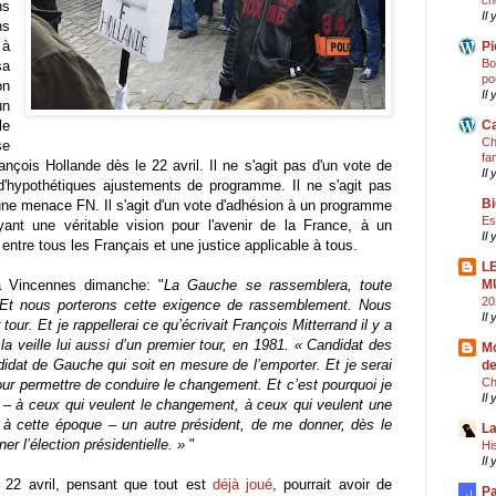
ch
ns
Il 
ns
 à
Pi
Bo
sa
po
on
Il 
un
le
Ca
Ch
se
fa
nçois Hollande dès le 22 avril. Il ne s'agit pas d'un vote de
Il 
d'hypothétiques ajustements de programme. Il ne s'agit pas
Bi
 une menace FN. Il s'agit d'un vote d'adhésion à un programme
Es
yant une véritable vision pour l'avenir de la France, à un
Il
entre tous les Français et une justice applicable à tous.
L
à Vincennes dimanche: "
La Gauche se rassemblera, toute
M
20
 ! Et nous porterons cette exigence de rassemblement. Nous
Il
 tour. Et je rappellerai ce qu’écrivait François Mitterrand il y a
la veille lui aussi d’un premier tour, en 1981. « Candidat des
Mo
ndidat de Gauche qui soit en mesure de l’emporter. Et je serai
de
Ch
pour permettre de conduire le changement. Et c’est pourquoi je
Il
d – à ceux qui veulent le changement, à ceux qui veulent une
ssi à cette époque – un autre président, de me donner, dès le
La
er l’élection présidentielle. »
"
Hi
Il
e 22 avril, pensant que tout est
déjà joué
, pourrait avoir de
Pa