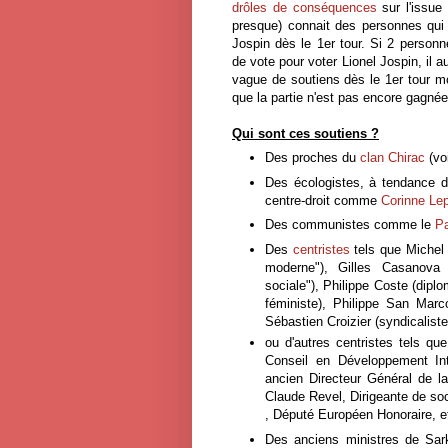
drôles de conséquences
sur l'issue
presque) connait des personnes qui 
Jospin dès le 1er tour. Si 2 person
de vote pour voter Lionel Jospin, il
vague de soutiens dès le 1er tour m
que la partie n'est pas encore gagnée 
Qui sont ces soutiens ?
Des proches du
clan Chirac
(vo
Des écologistes, à tendanc
centre-droit comme
Corinne Le
Des communistes comme le
Pa
Des
centristes
tels que Michel
moderne"), Gilles Casanova (d
sociale"), Philippe Coste (dip
féministe), Philippe San Marco
Sébastien Croizier (syndicalist
ou d'autres centristes tels q
Conseil en Développement Inte
ancien Directeur Général de 
Claude Revel, Dirigeante de so
, Député Européen Honoraire, e
Des anciens ministres de S