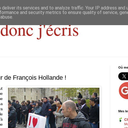
deliver its services and to analyze traffic. Your IP address and
formance and security metrics to ensure quality of service, ge
 abuse.
donc j'écris
Où me 
r de François Hollande !
ut
ue
ne
sa
ra
Mes le
de
'à
Ch
ue
Mo