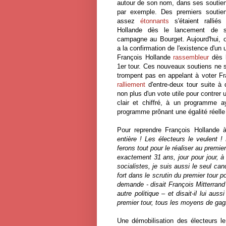
autour de son nom, dans ses soutie
par exemple. Des premiers soutie
assez
étonnants
s'étaient ralliés
Hollande dès le lancement de 
campagne au Bourget. Aujourd'hui, 
a la confirmation de l'existence d'un 
François Hollande
rassembleur
dès 
1er tour. Ces nouveaux soutiens ne 
trompent pas en appelant à voter Fra
ralliement
d'entre-deux tour suite à 
non plus d'un vote utile pour contrer
clair et chiffré, à un programme a
programme prônant une égalité réelle 
Pour reprendre François Hollande 
entière ! Les électeurs le veulent
ferons tout pour le réaliser au premier
exactement 31 ans, jour pour jour, à 
socialistes, je suis aussi le seul ca
fort dans le scrutin du premier tour 
demande -­ disait François Mitterran
autre politique – et disait-il lui au
premier tour, tous les moyens de gagn
Une démobilisation des électeurs l