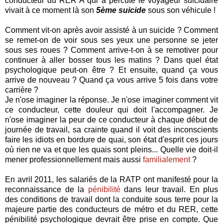
conducteur du RER A qui a percuté le voyageur suicidaire
vivait à ce moment là son
5ème suicide
sous son véhicule !
Comment vit-on après avoir assisté à un suicide ? Comment
se remet-on de voir sous ses yeux une personne se jeter
sous ses roues ? Comment arrive-t-on à se remotiver pour
continuer à aller bosser tous les matins ? Dans quel état
psychologique peut-on être ? Et ensuite, quand ça vous
arrive de nouveau ? Quand ça vous arrive 5 fois dans votre
carrière ?
Je n'ose imaginer la réponse. Je n'ose imaginer comment vit
ce conducteur, cette douleur qui doit l'accompagner. Je
n'ose imaginer la peur de ce conducteur à chaque début de
journée de travail, sa crainte quand il voit des inconscients
faire les idiots en bordure de quai, son état d'esprit ces jours
où rien ne va et que les quais sont pleins... Quelle vie doit-il
mener professionnellement mais aussi
familialement
?
En avril 2011, les salariés de la RATP ont manifesté pour la
reconnaissance de la
pénibilité
dans leur travail. En plus
des conditions de travail dont la conduite sous terre pour la
majeure partie des conducteurs de métro et du RER, cette
pénibilité psychologique devrait être prise en compte. Que