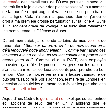
la rentrée
des travailleurs de l'Ouest parisien, rentrée qui
mettrait fin à la joie d'avoir des places assises à tout moment
de la journée et qui augmenterait le risque de perturbation
sur la ligne. Cela n'a pas manqué, jeudi dernier, j'ai eu le
droit à ma première grosse perturbation sur la ligne A. Suite
à un accident grave de voyageur, le trafic était totalement
interrompu entre La Défense et Auber.
Durant mon trajet, j'ai entendu certains de mes
voisins
de
rame râler : "
Bien sur, ça arrive en fin de mois quand on a
déjà renouvelé notre abonnement
", "
Comme par hasard des
incidents à la fin de l'été, ils veulent continuer à profiter des
beaux jours oui
". Comme ci à la RATP, des employés
trouvaient ça drôle de pousser des gens sur les rails ou
s'amusait à inventer de faux accidents pour prendre du bon
temps... Quant à moi, je pensais à la fausse campagne de
pub qui faisait dire à Boris Johnson, le maire de Londres, en
direction des suicidés du métro pour éviter les perturbations
: "
Kill yourself at home
".
Aujourd'hui, Cédric le
gentil chat noir
explique sur sa rentrée
et l'accident de jeudi dernier. On y apprend que le