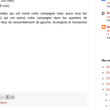
 253 voix)
Vi
8 voix)
Il
Ba
marades qui ont mené cette campagne mais aussi tous les
Li
us) qui ont animé cette campagne dans les quartiers de
Il
10 élus du rassemblement de gauche, écologiste et humaniste
Mo
do
?!
Il
Mes an
►
20
►
20
►
20
►
20
▼
20
►
►
s 4ème
►