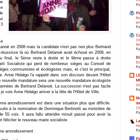
ch
he
Il 
se
de
Pi
Bo
ui
po
 3
Il 
Ca
Ch
Le
fa
lanoë en 2008 mais la candidate n'est pas non plus Bertrand
Il 
 réussisse là où Bertrand Delanoë avait échoué en 2008, en
Bi
 final, le 5ème reste à droite et le 9ème passe à droite
Es
ti Socialiste qui perd de nombreux sièges au Conseil de
Il
èges communistes et écologistes mais, et c'est le principal,
le. Anne Hidalgo l'a rappelé dans son discours devant l'Hôtel
L
tte nouvelle mandature sera une nouvelle mandature écologiste
M
20
 années de Bertrand Delanoë. La succession n'est pas facile
Il
e vois Anne Hidalgo arriver à la tête de l'Hôtel de Ville.
Mo
ème arrondissement est dans une situation plus que difficile.
de
Ch
suite à la nomination de Dominique Bertinotti au ministère de
Il
e 55 voix. Il aura fallu attendre minuit passé pour avoir la
et féliciter le nouveau maire socialiste.
La
Hi
Il
4ème arrondissement :
Pa