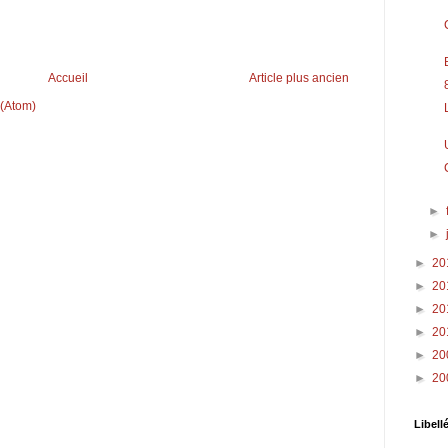
Accueil
Article plus ancien
 (Atom)
►
►
►
20
►
20
►
20
►
20
►
20
►
20
Libell