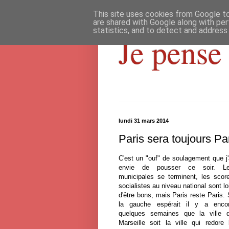
This site uses cookies from Google to 
are shared with Google along with per
statistics, and to detect and address
Je pense 
lundi 31 mars 2014
Paris sera toujours Par
C'est un "ouf" de soulagement que j'
envie de pousser ce soir. L
municipales se terminent, les scor
socialistes au niveau national sont lo
d'être bons, mais Paris reste Paris. 
la gauche espérait il y a enco
quelques semaines que la ville 
Marseille soit la ville qui redore 