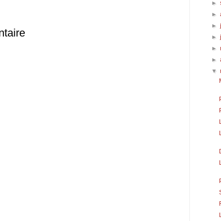
►
►
►
taire
►
►
►
▼