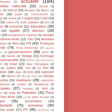
actualité
(184)
oSemaine
(7)
mblée nationale
(32)
Ayrault
(3)
best-of
(14)
er
(3)
Birmanie
(2)
Bloche
(2)
eur
(16)
boutin
(2)
Chevenement
(2)
Congrès
(11)
Copé
(19)
ge
(4)
cinéma
(2)
(13)
culture
(7)
droite populaire
(5)
dsk
(3)
éducation
(30)
gie
(9)
économie
(11)
égalité
(27)
élection
(28)
(12)
europe
i
(15)
enseignement supérieur
(5)
femmes
extreme-droite
(12)
FdG
(14)
FN
(42)
François
fillon
(11)
fiction
(4)
ande
(79)
Front Démocrate
(7)
gauche
gouvernement
(89)
grèce
(5)
re
(1)
Hidalgo
(21)
hommage
t
(6)
Hamon
(2)
omosexualité
(12)
idf2015
(1)
introduction
Israel
(15)
lam
(6)
Jeux Olympiques
(4)
Justice
(25)
Le Pen
(9)
(2)
LDH
(6)
atives
(18)
livre
(15)
logement
Liban
(3)
R
(8)
mariage
Macron
(7)
Mali
(1)
manif
(1)
mediavox
(28)
edias
(11)
mélenchon
tterrand
(5)
modem
(2)
Montebourg
(2)
cipales
(37)
musique
(5)
NKM
(5)
Palestine
(31)
Paris
ire
(2)
otage
(4)
Paris 4ème
(24)
peine de mort
(2)
pcf
(1)
ique
(35)
présentation
(10)
dentielle
(70)
primaires
(30)
PS
(95)
emps arabe
(17)
recherche
(1)