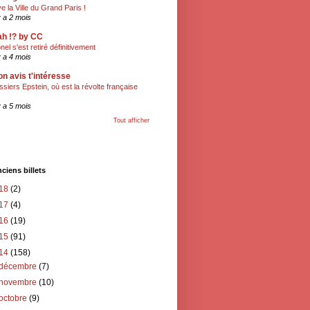
ve la Ville du Grand Paris !
 y a 2 mois
h !? by CC
onel s'est retiré définitivement
 y a 4 mois
n avis t'intéresse
ssiers Epstein, où est la révolte française
 y a 5 mois
Tout afficher
ciens billets
18
(2)
17
(4)
16
(19)
15
(91)
14
(158)
décembre
(7)
novembre
(10)
octobre
(9)