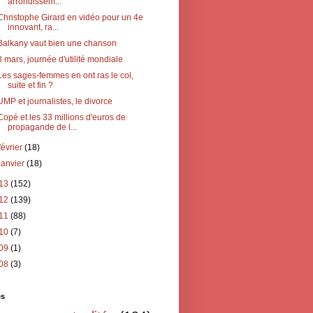
arrondissem...
Christophe Girard en vidéo pour un 4e
innovant, ra...
Balkany vaut bien une chanson
8 mars, journée d'utilité mondiale
Les sages-femmes en ont ras le col,
suite et fin ?
UMP et journalistes, le divorce
Copé et les 33 millions d'euros de
propagande de l...
février
(18)
janvier
(18)
13
(152)
12
(139)
11
(88)
10
(7)
09
(1)
08
(3)
és