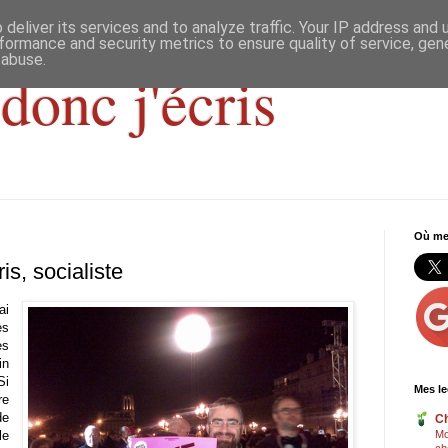
deliver its services and to analyze traffic. Your IP address and
formance and security metrics to ensure quality of service, ge
 abuse.
donc j'écris
Où me 
is, socialiste
ai
es
es
in
Si
Mes le
re
de
Ch
le
Mo