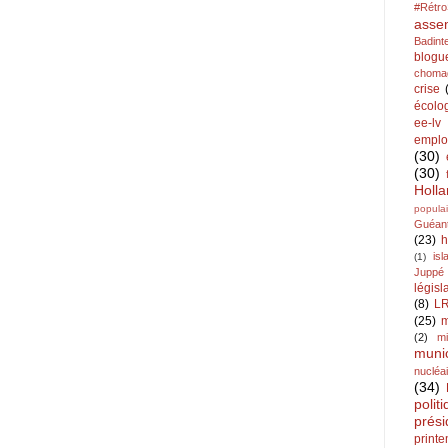
#Rétr
asse
Badint
blogu
choma
crise
écolo
ee-lv
emplo
(30)
(30)
Holl
populai
Guéan
(23)
h
is
(1)
Juppé
législ
(8)
L
(25)
m
(2)
mi
muni
nucléa
(34)
polit
prési
print