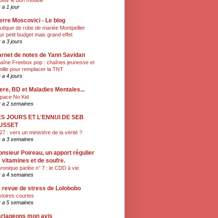
oisir le bon modèle
y a 1 jour
erre Moscovici - Le blog
utique de robe de mariée Montpellier
ur petit budget mais grand effet
y a 3 jours
rnet de notes de Yann Savidan
aîne Freebox pop : chaînes jeunesse et
mille pour remplacer la TNT
y a 4 jours
ere, BD et Maladies Mentales...
pace No Kid
 y a 2 semaines
ES JOURS ET L'ENNUI DE SEB
USSET
27 : vers un ministère de la vérité ?
 y a 3 semaines
nsieur Poireau, un apport régulier
 vitamines et de soufre.
ronique parlée n° 7 : le CDD à vie.
 y a 4 semaines
 revue de stress de Lolobobo
stoires courtes
 y a 5 semaines
rtageons mon avis