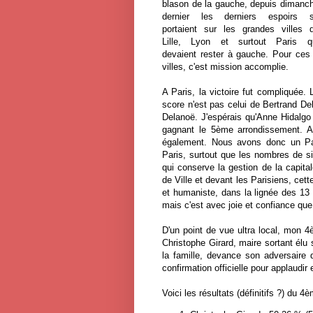
blason de la gauche, depuis dimanc
dernier les derniers espoirs 
portaient sur les grandes villes 
Lille, Lyon et surtout Paris q
devaient rester à gauche. Pour ces
villes, c'est mission accomplie.
A Paris, la victoire fut compliquée. 
score n'est pas celui de Bertrand De
Delanoë. J'espérais qu'Anne Hidalgo
gagnant le 5ème arrondissement. Au
également. Nous avons donc un Par
Paris, surtout que les nombres de si
qui conserve la gestion de la capita
de Ville et devant les Parisiens, ce
et humaniste, dans la lignée des 13
mais c'est avec joie et confiance que j
D'un point de vue ultra local, mon 4
Christophe Girard, maire sortant élu 
la famille, devance son adversaire d
confirmation officielle pour applaudir 
Voici les résultats (définitifs ?) du 