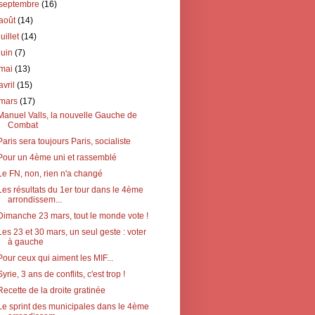
septembre
(16)
août
(14)
juillet
(14)
juin
(7)
mai
(13)
avril
(15)
mars
(17)
Manuel Valls, la nouvelle Gauche de
Combat
Paris sera toujours Paris, socialiste
Pour un 4ème uni et rassemblé
Le FN, non, rien n'a changé
Les résultats du 1er tour dans le 4ème
arrondissem...
Dimanche 23 mars, tout le monde vote !
Les 23 et 30 mars, un seul geste : voter
à gauche
Pour ceux qui aiment les MIF...
Syrie, 3 ans de conflits, c'est trop !
Recette de la droite gratinée
Le sprint des municipales dans le 4ème