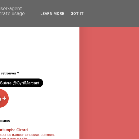
 user-agent
nerate usage
LEARN MORE
GOT IT
retrouver ?
ctures
ristophe Girard
teur de tracteur tondeuse: comment