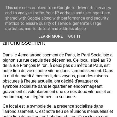
This site uses cookies from Google to deliver its services
Je pense donc j'écris
and to analyze traffic. Your IP address and user-agent are
shared with Google along with performance and security
metrics to ensure quality of service, generate usage
statistics, and to detect and address abuse.
jeudi 2 mai 2013
Attaque contre le local PS du 4ème
LEARN MORE
GOT IT
arrondissement
Dans le 4eme arrondissement de Paris, le Parti Socialiste a
pignon sur rue depuis des décennies. Ce local, situé au 70
de la rue François Miron, à deux pas du métro St Paul, est
notre lieu de vie et notre vitrine dans l'arrondissement. Dans
la nuit de mardi à mercredi, des voyous, pour des raisons
obscures à l'heure actuelle, ont décidé d'attaquer ce
symbole socialiste dans le quartier en endommageant
gravement et volontairement une de nos deux vitrines et en
endommageant légèrement la seconde.
Ce local est le symbole de la présence socialiste dans
l'arrondissement. C'est notre lieu de réunions mensuelles et
notre lieu de rencontres hebdomadaires. On y stocke nos