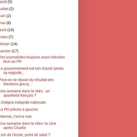
août
(5)
juillet
(2)
juin
(2)
mai
(6)
avril
(14)
mars
(7)
février
(14)
janvier
(17)
Des journalistes toujours aussi ridicules
face au FN
Le gouvernement est loin d'avoir perdu
sa majorité...
Peut-on se réjouir du résultat des
élections grecq...
Une semaine dans le rétro : un
apartheid français ?
L'indigne indignité nationale
Le FN prêche à gauche
Internet, c'est le mal
Une semaine dans le rétro: la 1ère
après Charlie
Loin de l'école, point de salut ?