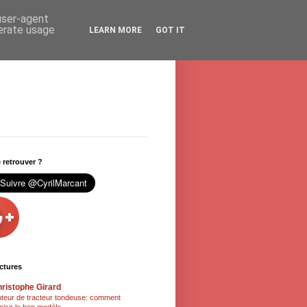
 user-agent
nerate usage
LEARN MORE
GOT IT
retrouver ?
ctures
ristophe Girard
teur de tracteur tondeuse: comment