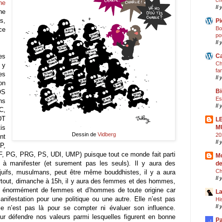
ch
ne
Il 
ne
s,
Pi
Bo
ce
po
Il 
es
Ca
Ch
 y
fa
es
Il 
on
Bi
OS
Es
ns
Il
C,
DT
L
is
M
Dessin de
Vidberg
20
nt
Il
P,
PG, PRG, PS, UDI, UMP) puisque tout ce monde fait parti
Mo
l à manifester (et surement pas les seuls). Il y aura des
de
Ch
, juifs, musulmans, peut être même bouddhistes, il y a aura
Il
rtout, dimanche à 15h, il y aura des femmes et des hommes,
énormément de femmes et d’hommes de toute origine car
La
nifestation pour une politique ou une autre. Elle n’est pas
Hi
Il
e n’est pas là pour se compter ni évaluer son influence.
r défendre nos valeurs parmi lesquelles figurent en bonne
Pa