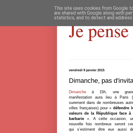
This site uses cookies from Google to 
are shared with Google along with per
statistics, and to detect and address
Je pense 
vendredi 9 janvier 2015
Dimanche, pas d'invita
Dimanche
à 15h, une gran
manifestation aura lieu à Paris (
surement dans de nombreuses autr
villes françaises) pour «
défendre l
valeurs de la République face à 
barbarie
». A cette occasion, u
nouvelle fois nombreux seront ce
qui s’estiment être eux aussi d