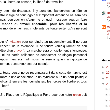
n, la liberté de pensée, la liberté de travailler…
Vi
Il
 y avoir de drapeaux. Il y aura des banderoles en tête de
Ba
être vierge de tout logo car l’important dimanche ne sera pas
Li
 mais pourquoi on s’exprime et quel message veut-on faire
Il
 monde du travail ensemble, pour les libertés et la
Mo
u monde entier, aux intolérants de toute sorte, qu’ils ne sont
do
?!
Il
oin d’
invitation
pour se joindre au rassemblement. Il ne sera
spect, de la tolérance. Il ne faudra venir qu’armer de son
t être d’un
crayon
). La marche sera officiellement silencieuse,
s, ni les partis politiques ne scanderont de slogan personnel
puis mercredi midi, nous ne serons qu’un, un groupe de
Mes an
ement conservatrices sur ce sujet.
►
20
s, toute personne se reconnaissant dans cette démarche est
►
20
mbre d’une association, d’un syndicat ou d’un parti politique
►
20
lidarité envers les journalistes, les forces de l’ordre et tous
▼
20
liberté.
►
5h, Place de la République à Paris pour que notre
union
soit
►
►
►