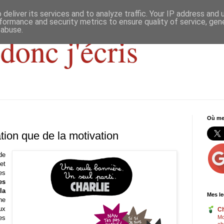
deliver its services and to analyze traffic. Your IP address and
formance and security metrics to ensure quality of service, ge
 abuse.
donc j'écris
Où me 
tion que de la motivation
de
et
es
es
la
Mes le
ne
ux
Ch
es
Mo