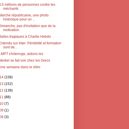
3,5 millions de personnes contre les
méchants
Marche républicaine, une photo
historique pour un ...
Dimanche, pas d'invitation que de la
motivation
Balles tragiques à Charlie Hebdo
Entendu sur Inter: Pénibilité et formation
sont de...
LMPT s'interroge, aidons les
Merkel se fait voir chez les Grecs
Une semaine dans le rétro
14
(158)
13
(152)
12
(139)
11
(88)
10
(7)
09
(1)
08
(3)