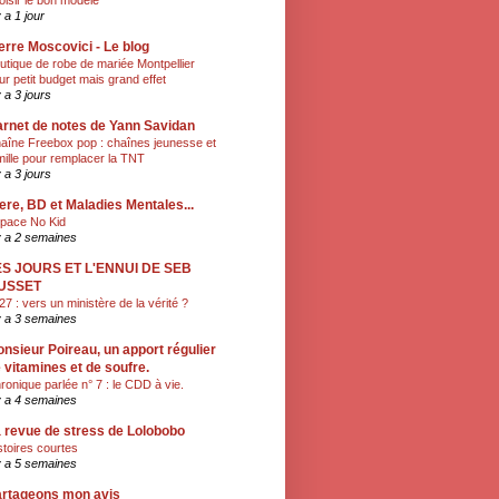
oisir le bon modèle
y a 1 jour
erre Moscovici - Le blog
utique de robe de mariée Montpellier
ur petit budget mais grand effet
y a 3 jours
rnet de notes de Yann Savidan
aîne Freebox pop : chaînes jeunesse et
mille pour remplacer la TNT
y a 3 jours
ere, BD et Maladies Mentales...
pace No Kid
 y a 2 semaines
ES JOURS ET L'ENNUI DE SEB
USSET
27 : vers un ministère de la vérité ?
 y a 3 semaines
nsieur Poireau, un apport régulier
 vitamines et de soufre.
ronique parlée n° 7 : le CDD à vie.
 y a 4 semaines
 revue de stress de Lolobobo
stoires courtes
 y a 5 semaines
rtageons mon avis