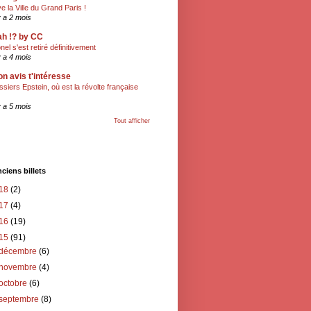
ve la Ville du Grand Paris !
 y a 2 mois
h !? by CC
onel s'est retiré définitivement
 y a 4 mois
n avis t'intéresse
ssiers Epstein, où est la révolte française
 y a 5 mois
Tout afficher
ciens billets
18
(2)
17
(4)
16
(19)
15
(91)
décembre
(6)
novembre
(4)
octobre
(6)
septembre
(8)