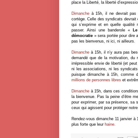
place la Liberté, la liberté d’expressio
Dimanche
à 15h, il ne devrait pas
cortège. Celle des syndicats devrait 
qui s’exprime et en quelle qualité
passer. Ainsi une banderole «
Le
démocratie
» sera portée pour dire a
pas les bienvenus, ni ici, ni ailleurs.
Dimanche
à 15h, il n’y aura pas bes
demandé que de la motivation, du re
irrépressible envie de liberté (et peu
ni les associations, ni les syndicat
puisque dimanche à 15h, comme de
millions de personnes libres
et extrêm
Dimanche
à 15h, dans ces condition
la bienvenue. Pas la peine d’être me
pour exprimer, par sa présence, sa so
ceux qui agissent pour protéger notre 
Rendez-vous dimanche 11 janvier à 1
plus forte que leur
haine
.