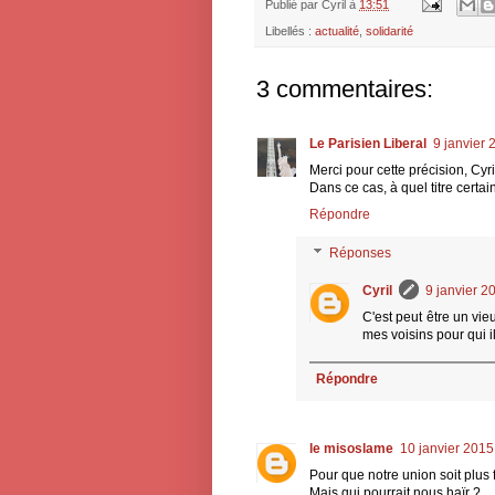
Publié par
Cyril
à
13:51
Libellés :
actualité
,
solidarité
3 commentaires:
Le Parisien Liberal
9 janvier 
Merci pour cette précision, Cyri
Dans ce cas, à quel titre cert
Répondre
Réponses
Cyril
9 janvier 2
C'est peut être un vi
mes voisins pour qui i
Répondre
le misoslame
10 janvier 2015
Pour que notre union soit plus 
Mais qui pourrait nous haïr ?