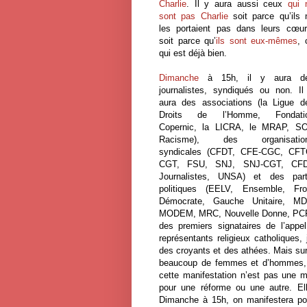
Charlie
. Il y aura aussi ceux
qui 
sont pas Charlie
soit parce qu’ils 
les portaient pas dans leurs cœur
soit parce qu’
ils sont eux-mêmes
, 
qui est déjà bien.
Dimanche
à 15h, il y aura d
journalistes, syndiqués ou non. Il
aura des associations (la Ligue d
Droits de l’Homme, Fondati
Copernic, la LICRA, le MRAP, S
Racisme), des organisatio
syndicales (CFDT, CFE-CGC, CFT
CGT, FSU, SNJ, SNJ-CGT, CF
Journalistes, UNSA) et des part
politiques (EELV, Ensemble, Fro
Démocrate, Gauche Unitaire, MD
MODEM, MRC, Nouvelle Donne, PCF, 
des premiers signataires de l’appe
représentants religieux catholiques
des croyants et des athées. Mais su
beaucoup de femmes et d’hommes, 
cette manifestation n’est pas une ma
pour une réforme ou une autre. Ell
Dimanche à 15h, on manifestera pou