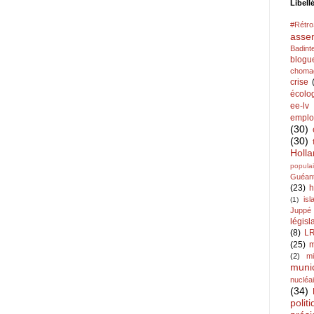
Libell
#Rétr
asse
Badint
blogu
choma
crise
écolo
ee-lv
emplo
(30)
(30)
Holl
populai
Guéan
(23)
h
is
(1)
Juppé
législ
(8)
L
(25)
m
(2)
mi
muni
nucléa
(34)
polit