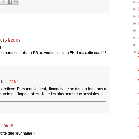
►
►
►
►
►
►
2015 à 20:09
►
l
▼
ains représentants du PS ne veulent pas du FN dans cette manif ?
015 à 22:57
eux réflexe. Personnellement, dimanche je ne demanderai pas à
ls votent. L'important est d'être les plus nombreux possibles.
 à 08:18
forte que leur haine ?