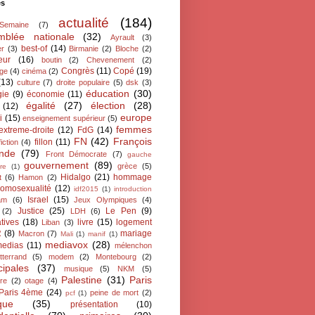
és
actualité
(184)
oSemaine
(7)
mblée nationale
(32)
Ayrault
(3)
best-of
(14)
er
(3)
Birmanie
(2)
Bloche
(2)
eur
(16)
boutin
(2)
Chevenement
(2)
Congrès
(11)
Copé
(19)
ge
(4)
cinéma
(2)
(13)
culture
(7)
droite populaire
(5)
dsk
(3)
éducation
(30)
gie
(9)
économie
(11)
égalité
(27)
élection
(28)
(12)
europe
i
(15)
enseignement supérieur
(5)
femmes
extreme-droite
(12)
FdG
(14)
FN
(42)
François
fillon
(11)
fiction
(4)
ande
(79)
Front Démocrate
(7)
gauche
gouvernement
(89)
grèce
(5)
re
(1)
Hidalgo
(21)
hommage
t
(6)
Hamon
(2)
omosexualité
(12)
idf2015
(1)
introduction
Israel
(15)
lam
(6)
Jeux Olympiques
(4)
Justice
(25)
Le Pen
(9)
(2)
LDH
(6)
atives
(18)
livre
(15)
logement
Liban
(3)
R
(8)
mariage
Macron
(7)
Mali
(1)
manif
(1)
mediavox
(28)
edias
(11)
mélenchon
tterrand
(5)
modem
(2)
Montebourg
(2)
cipales
(37)
musique
(5)
NKM
(5)
Palestine
(31)
Paris
ire
(2)
otage
(4)
Paris 4ème
(24)
peine de mort
(2)
pcf
(1)
ique
(35)
présentation
(10)