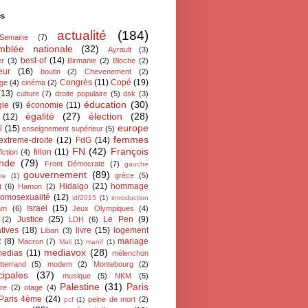
és
actualité
(184)
oSemaine
(7)
mblée nationale
(32)
Ayrault
(3)
best-of
(14)
er
(3)
Birmanie
(2)
Bloche
(2)
eur
(16)
boutin
(2)
Chevenement
(2)
Congrès
(11)
Copé
(19)
ge
(4)
cinéma
(2)
(13)
culture
(7)
droite populaire
(5)
dsk
(3)
éducation
(30)
gie
(9)
économie
(11)
égalité
(27)
élection
(28)
(12)
europe
i
(15)
enseignement supérieur
(5)
femmes
extreme-droite
(12)
FdG
(14)
FN
(42)
François
fillon
(11)
fiction
(4)
ande
(79)
Front Démocrate
(7)
gauche
gouvernement
(89)
grèce
(5)
re
(1)
Hidalgo
(21)
hommage
t
(6)
Hamon
(2)
omosexualité
(12)
idf2015
(1)
introduction
Israel
(15)
lam
(6)
Jeux Olympiques
(4)
Justice
(25)
Le Pen
(9)
(2)
LDH
(6)
atives
(18)
livre
(15)
logement
Liban
(3)
R
(8)
mariage
Macron
(7)
Mali
(1)
manif
(1)
mediavox
(28)
edias
(11)
mélenchon
tterrand
(5)
modem
(2)
Montebourg
(2)
cipales
(37)
musique
(5)
NKM
(5)
Palestine
(31)
Paris
ire
(2)
otage
(4)
Paris 4ème
(24)
peine de mort
(2)
pcf
(1)