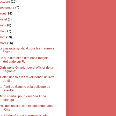
octobre
(16)
septembre
(7)
août
(14)
juillet
(6)
juin
(16)
mai
(17)
avril
(19)
mars
(16)
Le paysage syndical pour les 4 années
à venir
Ce que dira et ne dira pas François
Hollande sur F...
Christophe Girard, nouvel officier de la
Légion d'...
"Il était une fois les révolutions", un livre
de @...
Le Parti de Gauche et la politique de
l'insulte
"Mon combat pour Paris" de Anne
Hidalgo
Pas de sanction contre Hollande dans
l'Oise
Le PS doit-il encore appeler à voter