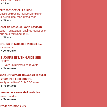
oisir le bon modèle
y a 1 jour
erre Moscovici - Le blog
utique de robe de mariée Montpellier
ur petit budget mais grand effet
y a 3 jours
rnet de notes de Yann Savidan
aîne Freebox pop : chaînes jeunesse et
mille pour remplacer la TNT
y a 3 jours
ere, BD et Maladies Mentales...
pace No Kid
 y a 2 semaines
ES JOURS ET L'ENNUI DE SEB
USSET
27 : vers un ministère de la vérité ?
 y a 3 semaines
nsieur Poireau, un apport régulier
 vitamines et de soufre.
ronique parlée n° 7 : le CDD à vie.
 y a 4 semaines
 revue de stress de Lolobobo
stoires courtes
 y a 5 semaines
rtageons mon avis