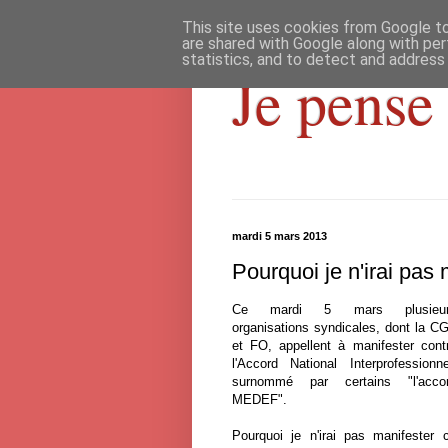
This site uses cookies from Google to 
are shared with Google along with per
statistics, and to detect and address
Je pense 
mardi 5 mars 2013
Pourquoi je n'irai pas
Ce mardi 5 mars plusieur
organisations syndicales, dont la C
et FO, appellent à manifester cont
l'Accord National Interprofessionne
surnommé par certains "l'acco
MEDEF".
Pourquoi je n'irai pas manifester 