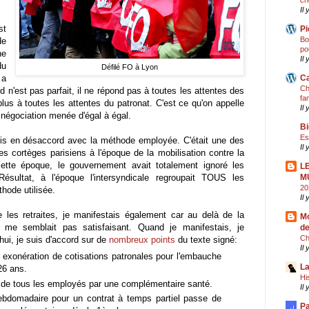
ch
Il 
st
Pi
Bo
de
po
ne
Il 
du
Défilé FO à Lyon
 a
Ca
Ch
d n'est pas parfait, il ne répond pas à toutes les attentes des
fa
lus à toutes les attentes du patronat. C'est ce qu'on appelle
Il 
négociation menée d'égal à égal.
Bi
Es
uis en désaccord avec la méthode employée. C'était une des
Il
 cortèges parisiens à l'époque de la mobilisation contre la
ette époque, le gouvernement avait totalement ignoré les
L
ésultat, à l'époque l'intersyndicale regroupait TOUS les
M
20
thode utilisée.
Il
e les retraites, je manifestais également car au delà de la
Mo
me semblait pas satisfaisant. Quand je manifestais, je
de
Ch
hui, je suis d'accord sur de
nombreux points
du texte signé:
Il
t exonération de cotisations patronales pour l'embauche
La
26 ans.
Hi
e de tous les employés par une complémentaire santé.
Il
hebdomadaire pour un contrat à temps partiel passe de
Pa