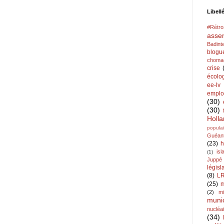
Libell
#Rétr
asse
Badint
blogu
choma
crise
écolo
ee-lv
emplo
(30)
(30)
Holl
populai
Guéan
(23)
h
is
(1)
Juppé
législ
(8)
L
(25)
m
(2)
mi
muni
nucléa
(34)