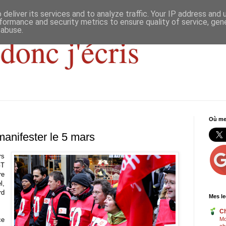
deliver its services and to analyze traffic. Your IP address and
formance and security metrics to ensure quality of service, ge
 abuse.
donc j'écris
Où me 
 manifester le 5 mars
s
GT
re
l,
rd
Mes le
Ch
ce
Mo