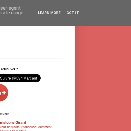
 user-agent
nerate usage
LEARN MORE
GOT IT
retrouver ?
ctures
ristophe Girard
teur de tracteur tondeuse: comment