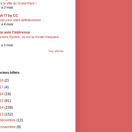
ve la Ville du Grand Paris !
 y a 2 mois
h !? by CC
onel s'est retiré définitivement
 y a 4 mois
n avis t'intéresse
ssiers Epstein, où est la révolte française
 y a 5 mois
Tout afficher
ciens billets
18
(2)
17
(4)
16
(19)
15
(91)
14
(158)
13
(152)
décembre
(12)
novembre
(9)