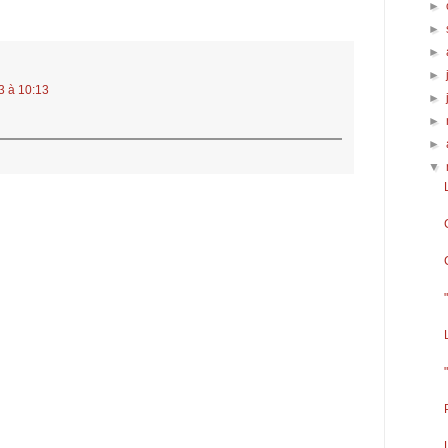
►
►
►
►
3 à 10:13
►
►
►
▼