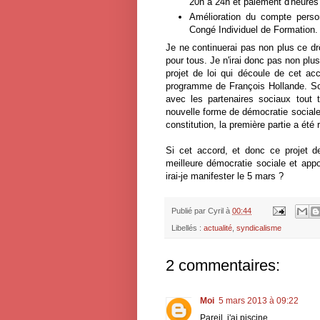
20h à 24h et paiement d'heures
Amélioration du compte person
Congé Individuel de Formation.
Je ne continuerai pas non plus ce dr
pour tous. Je n'irai donc pas non plu
projet de loi qui découle de cet acc
programme de François Hollande. Son
avec les partenaires sociaux tout t
nouvelle forme de démocratie sociale 
constitution, la première partie a été
Si cet accord, et donc ce projet d
meilleure démocratie sociale et appo
irai-je manifester le 5 mars ?
Publié par
Cyril
à
00:44
Libellés :
actualité
,
syndicalisme
2 commentaires:
Moi
5 mars 2013 à 09:22
Pareil, j'ai piscine...