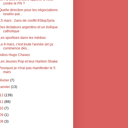
contre le FN ?
Quelle direction pour les négociations
israélo-pal...
15 mars : 2ans de conflit #StopSyria
Des dictateurs argentins et un évêque
catholique
Les sportives dans les médias
Le 8 mars, c'est toute l'année (et ça
commence dès...
Adios Hugo Chavez
Les Jeunes Pop et leur Harlem Shake
Pourquoi je n'irai pas manifester le 5
mars
février
(7)
janvier
(13)
12
(139)
11
(88)
10
(7)
09
(1)
08
(3)