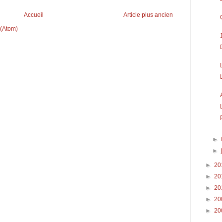
Accueil
Article plus ancien
 (Atom)
►
►
►
20
►
20
►
20
►
20
►
20