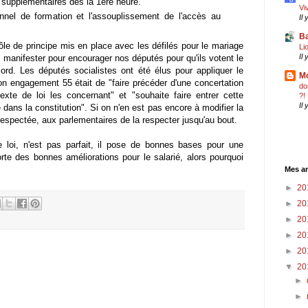
 supplémentaires dès la 1ère heure.
Vi
nel de formation et l'assouplissement de l'accès au
Il
Ba
ôle de principe mis en place avec les défilés pour le mariage
Li
Il
s manifester pour encourager nos députés pour qu'ils votent le
ord. Les députés socialistes ont été élus pour appliquer le
Mo
 engagement 55 était de "faire précéder d'une concertation
do
exte de loi les concernant" et "souhaite faire entrer cette
?!
Il
dans la constitution". Si on n'en est pas encore à modifier la
 respectée, aux parlementaires de la respecter jusqu'au bout.
e loi, n'est pas parfait, il pose de bonnes bases pour une
rte des bonnes améliorations pour le salarié, alors pourquoi
Mes an
►
20
►
20
►
20
►
20
►
20
▼
20
►
►